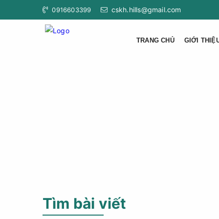
cskh.hills@gmail.com
0916603399
TRANG CHỦ
GIỚI THIỆ
Tìm bài viết