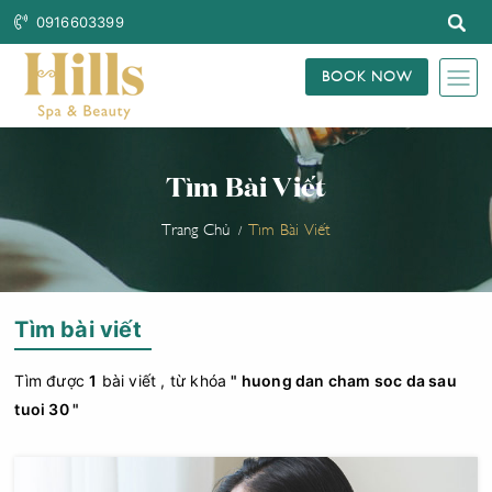
0916603399
BOOK NOW
Tìm Bài Viết
Trang Chủ
Tìm Bài Viết
Tìm bài viết
Tìm được
1
bài viết , từ khóa
" huong dan cham soc da sau
tuoi 30 "