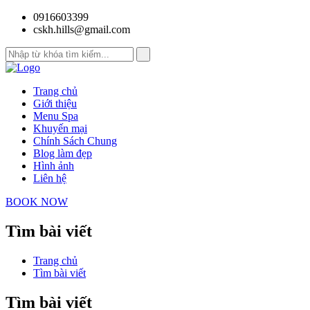
0916603399
cskh.hills@gmail.com
Trang chủ
Giới thiệu
Menu Spa
Khuyến mại
Chính Sách Chung
Blog làm đẹp
Hình ảnh
Liên hệ
BOOK NOW
Tìm bài viết
Trang chủ
Tìm bài viết
Tìm bài viết