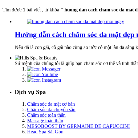
Tìm được
1
bài viết , từ khóa
" huong dan cach cham soc da mat d
Hướng dẫn cách chăm sóc da mặt đẹp 
Nếu đã là con gái, cô gái nào cũng ao ước có một làn da sáng
Sứ mệnh của chúng tôi là giúp bạn chăm sóc cơ thể và tinh thần
Dịch vụ Spa
Chăm sóc da mặt cơ bản
Chăm sóc da chuyên sâu
Chăm sóc toàn thân
Massage toàn thân
MESOBOOST BY GERMAINE DE CAPUCCINI
Head Spa Sài Gòn