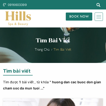
0916603399
BOOK NOW
Tìm Bài Viết
Trang Chủ
Tìm Bài Viết
Tìm bài viết
Tìm được
1
bài viết , từ khóa
" huong dan cac buoc don gian
cham soc da mun tuoi ..."