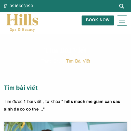
0916603399
BOOK NOW
Tìm Bài Viết
Trang Chủ
Tìm Bài Viết
Tìm bài viết
Tìm được
1
bài viết , từ khóa
" hills mach me giam can sau
sinh de co co the ..."