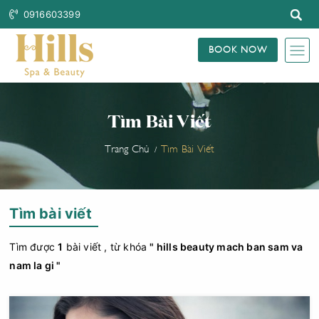
0916603399
BOOK NOW
Tìm Bài Viết
Trang Chủ
Tìm Bài Viết
Tìm bài viết
Tìm được
1
bài viết , từ khóa
" hills beauty mach ban sam va
nam la gi "