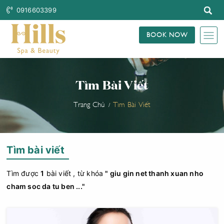
0916603399
BOOK NOW
Tìm Bài Viết
Trang Chủ
Tìm Bài Viết
Tìm bài viết
Tìm được
1
bài viết , từ khóa
" giu gin net thanh xuan nho
cham soc da tu ben ..."