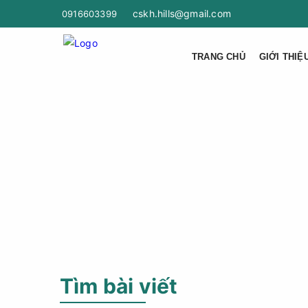
cskh.hills@gmail.com
0916603399
TRANG CHỦ
GIỚI THIỆ
Tìm bài viết