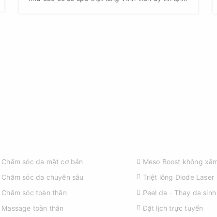
hà nội, vậy bạn nên đến địa điểm nào là hợp lý
nhất?
ỊCH VỤ SPA
KHÁM PHÁ
Chăm sóc da mặt cơ bản
Meso Boost không xâm
Chăm sóc da chuyên sâu
Triệt lông Diode Laser
Chăm sóc toàn thân
Peel da - Thay da sinh
Massage toàn thân
Đặt lịch trực tuyến