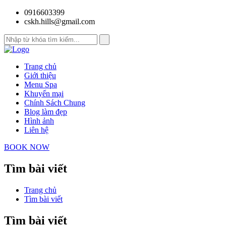
0916603399
cskh.hills@gmail.com
Trang chủ
Giới thiệu
Menu Spa
Khuyến mại
Chính Sách Chung
Blog làm đẹp
Hình ảnh
Liên hệ
BOOK NOW
Tìm bài viết
Trang chủ
Tìm bài viết
Tìm bài viết