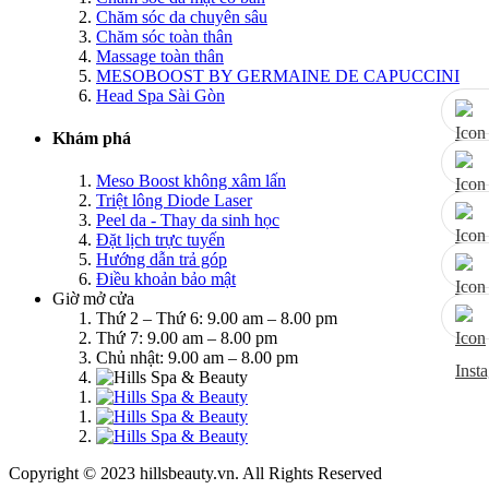
Chăm sóc da chuyên sâu
Chăm sóc toàn thân
Massage toàn thân
MESOBOOST BY GERMAINE DE CAPUCCINI
Head Spa Sài Gòn
Khám phá
Meso Boost không xâm lấn
Triệt lông Diode Laser
Peel da - Thay da sinh học
Đặt lịch trực tuyến
Hướng dẫn trả góp
Điều khoản bảo mật
Giờ mở cửa
Thứ 2 – Thứ 6: 9.00 am – 8.00 pm
Thứ 7: 9.00 am – 8.00 pm
Chủ nhật: 9.00 am – 8.00 pm
Copyright © 2023 hillsbeauty.vn. All Rights Reserved