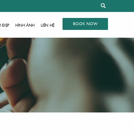
BOOK NOW
M ĐẸP
HÌNH ẢNH
LIÊN HỆ