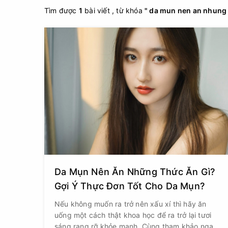
Tìm được
1
bài viết , từ khóa
" da mun nen an nhung th
Da Mụn Nên Ăn Những Thức Ăn Gì?
Gợi Ý Thực Đơn Tốt Cho Da Mụn?
Nếu không muốn ra trở nên xấu xí thì hãy ăn
uống một cách thật khoa học để ra trở lại tươi
sáng rạng rỡ khỏe mạnh. Cùng tham khảo ngay