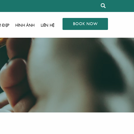
BOOK NOW
M ĐẸP
HÌNH ẢNH
LIÊN HỆ