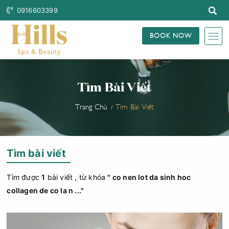
0916603399
BOOK NOW
Tìm Bài Viết
Trang Chủ
Tìm Bài Viết
Tìm bài viết
Tìm được
1
bài viết , từ khóa
" co nen lot da sinh hoc
collagen de co la n ..."