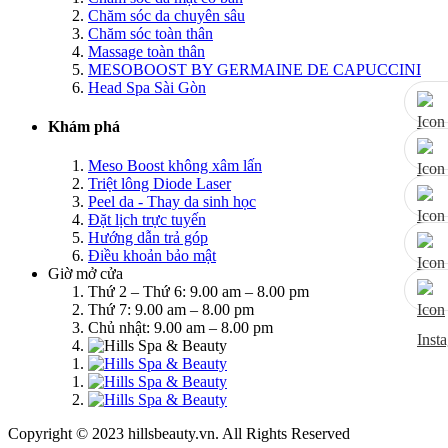
Chăm sóc da chuyên sâu
Chăm sóc toàn thân
Massage toàn thân
MESOBOOST BY GERMAINE DE CAPUCCINI
Head Spa Sài Gòn
Khám phá
Meso Boost không xâm lấn
Triệt lông Diode Laser
Peel da - Thay da sinh học
Đặt lịch trực tuyến
Hướng dẫn trả góp
Điều khoản bảo mật
Giờ mở cửa
Thứ 2 – Thứ 6: 9.00 am – 8.00 pm
Thứ 7: 9.00 am – 8.00 pm
Chủ nhật: 9.00 am – 8.00 pm
Copyright © 2023 hillsbeauty.vn. All Rights Reserved