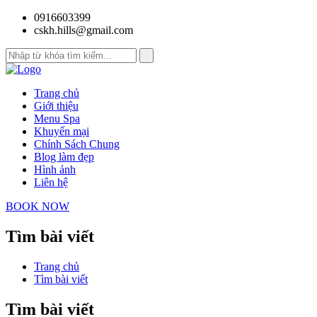
0916603399
cskh.hills@gmail.com
Trang chủ
Giới thiệu
Menu Spa
Khuyến mại
Chính Sách Chung
Blog làm đẹp
Hình ảnh
Liên hệ
BOOK NOW
Tìm bài viết
Trang chủ
Tìm bài viết
Tìm bài viết