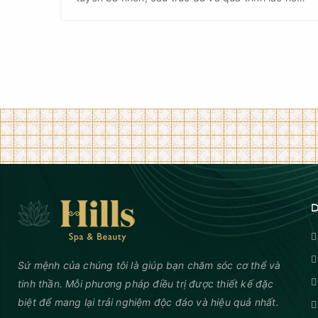
Nếu không được chăm sóc đúng cách, lỗ chân
lông giãn nở sẽ trở thành “điểm tích tụ” của dầu
thừa, bụi bẩn và vi khuẩn – từ đó làm gia tăng
nguy cơ mụn và khiến bề mặt da kém mịn màng.
D
Sứ mệnh của chúng tôi là giúp bạn chăm sóc cơ thể và
tinh thần. Mỗi phương pháp điều trị được thiết kế đặc
biệt để mang lại trải nghiệm độc đáo và hiệu quả nhất.