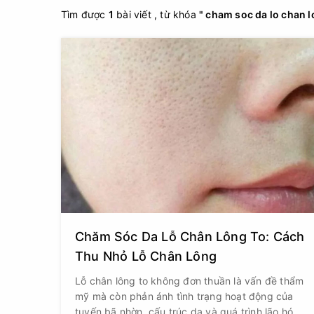
Tìm được
1
bài viết , từ khóa
" cham soc da lo chan lo
Chăm Sóc Da Lỗ Chân Lông To: Cách
Thu Nhỏ Lỗ Chân Lông
Lỗ chân lông to không đơn thuần là vấn đề thẩm
mỹ mà còn phản ánh tình trạng hoạt động của
tuyến bã nhờn, cấu trúc da và quá trình lão hóa.