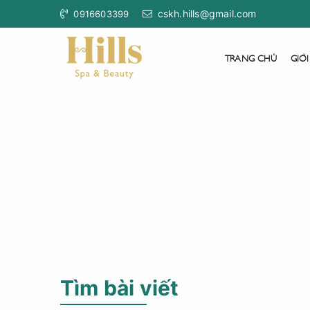
cskh.hills@gmail.com
0916603399
TRANG CHỦ
GIỚI
Tìm bài viết