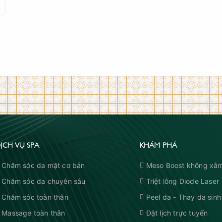
ỊCH VỤ SPA
KHÁM PHÁ
Chăm sóc da mặt cơ bản
Meso Boost không xâm
Chăm sóc da chuyên sâu
Triệt lông Diode Laser
Chăm sóc toàn thân
Peel da - Thay da sinh
Massage toàn thân
Đặt lịch trực tuyến