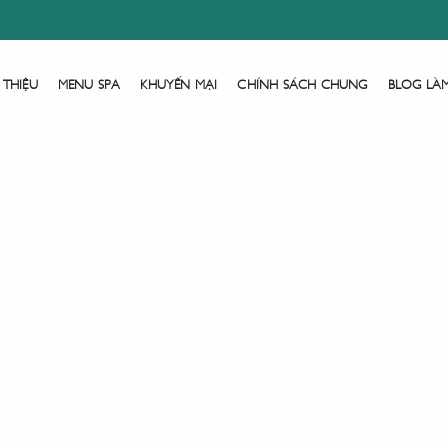
 THIỆU
MENU SPA
KHUYẾN MẠI
CHÍNH SÁCH CHUNG
BLOG LÀ
Trang Chủ
Tìm Bài Viết