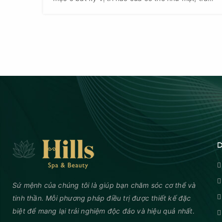
ngực, lưng… Vậy làm thế nào để điều trị mụn
hiệu quả?
D
Sứ mệnh của chúng tôi là giúp bạn chăm sóc cơ thể và
tinh thần. Mỗi phương pháp điều trị được thiết kế đặc
biệt để mang lại trải nghiệm độc đáo và hiệu quả nhất.