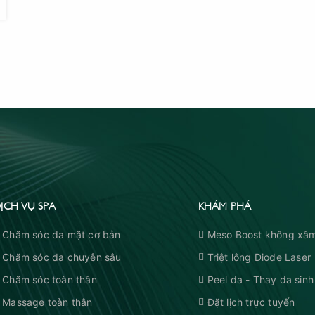
ỊCH VỤ SPA
KHÁM PHÁ
Chăm sóc da mặt cơ bản
Meso Boost không xâm
Chăm sóc da chuyên sâu
Triệt lông Diode Laser
Chăm sóc toàn thân
Peel da - Thay da sinh
Massage toàn thân
Đặt lịch trực tuyến