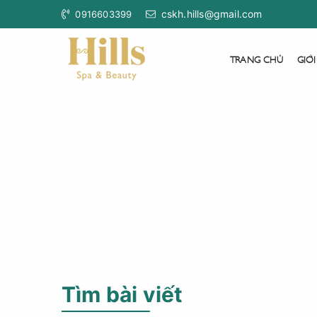
cskh.hills@gmail.com
0916603399
TRANG CHỦ
GIỚI
Tìm bài viết