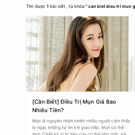
Tìm được
1
bài viết , từ khóa
" can biet dieu tri mun 
[Cần Biết] Điều Trị Mụn Giá Bao
Nhiêu Tiền?
Mụn là nguyên nhân khiến nhiều người cảm thấy
lo ngại, không tự tin khi giao tiếp. Mụn có thể
mọc ở bất kỳ vị trí nào của cơ thể như mặt, trán,