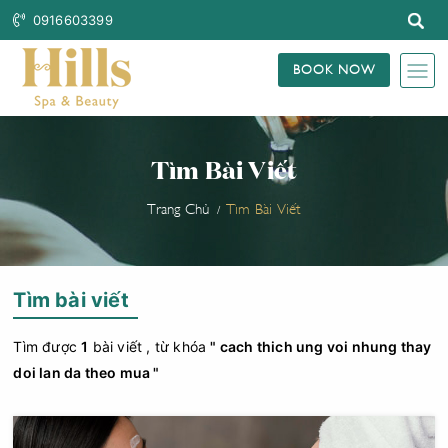
0916603399
BOOK NOW
Tìm Bài Viết
Trang Chủ
Tìm Bài Viết
Tìm bài viết
Tìm được
1
bài viết , từ khóa
" cach thich ung voi nhung thay
doi lan da theo mua "