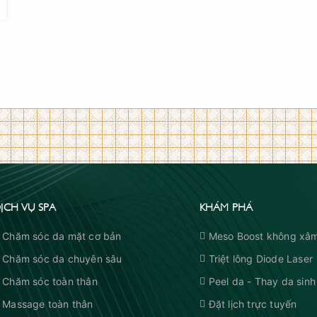
ỊCH VỤ SPA
KHÁM PHÁ
Chăm sóc da mặt cơ bản
Meso Boost không xâm
Chăm sóc da chuyên sâu
Triệt lông Diode Laser
Chăm sóc toàn thân
Peel da - Thay da sinh
Massage toàn thân
Đặt lịch trực tuyến