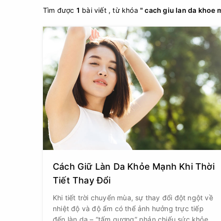
Tìm được
1
bài viết , từ khóa
" cach giu lan da khoe m
Cách Giữ Làn Da Khỏe Mạnh Khi Thời
Tiết Thay Đổi
Khi tiết trời chuyển mùa, sự thay đổi đột ngột về
nhiệt độ và độ ẩm có thể ảnh hưởng trực tiếp
đến làn da – “tấm gương” phản chiếu sức khỏe