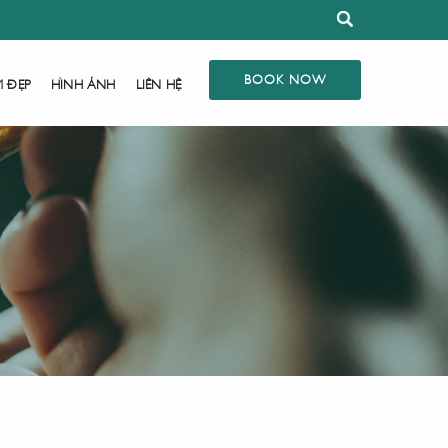
BOOK NOW
M ĐẸP
HÌNH ẢNH
LIÊN HỆ