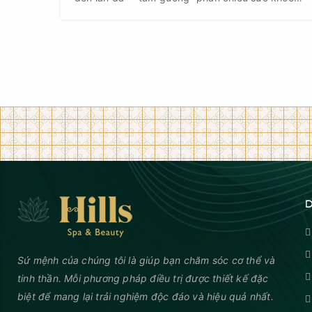
và vẻ đẹp của mỗi người. Vì vậy, việc duy trì làn
da khỏe mạnh, mịn màng trong giai đoạn giao
mùa luôn là mối quan tâm hàng đầu, đặc biệt đối
với phụ nữ.
D
Sứ mệnh của chúng tôi là giúp bạn chăm sóc cơ thể và
tinh thần. Mỗi phương pháp điều trị được thiết kế đặc
biệt để mang lại trải nghiệm độc đáo và hiệu quả nhất.