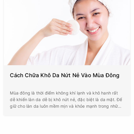
Cách Chữa Khô Da Nứt Nẻ Vào Mùa Đông
Mùa đông là thời điểm không khí lạnh và khô hanh rất
dễ khiến làn da dễ bị khô nứt nẻ, đặc biệt là da mặt. Để
giữ cho làn da luôn mềm mịn và khỏe mạnh trong những
ngày đông, bạn cần biết cách chăm sóc và bảo vệ da
đúng cách.Cùng Hills Spa & Beauty tìm hiểu những
bước đơn giản nhưng hiệu quả giúp da mặt bạn không
còn khô ráp và mất nước trong mùa lạnh này nhé.