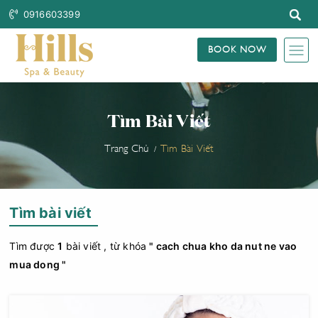
0916603399
BOOK NOW
Tìm Bài Viết
Trang Chủ
Tìm Bài Viết
Tìm bài viết
Tìm được
1
bài viết , từ khóa
" cach chua kho da nut ne vao
mua dong "