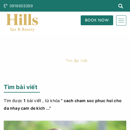
0916603399
BOOK NOW
Tìm Bài Viết
Trang Chủ
Tìm Bài Viết
Tìm bài viết
Tìm được
1
bài viết , từ khóa
" cach cham soc phuc hoi cho
da nhay cam de kich ..."