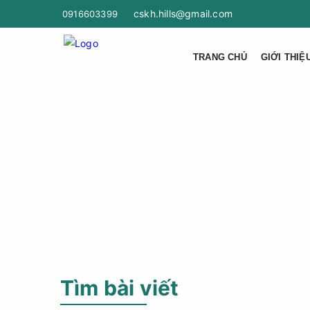
cskh.hills@gmail.com
0916603399
TRANG CHỦ
GIỚI THIỆ
Tìm bài viết