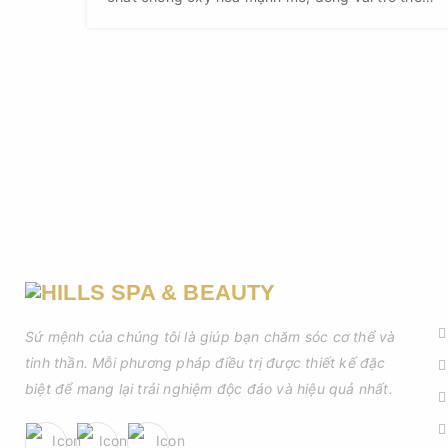
chốt trong việc nuôi dưỡng làn da khỏe mạnh,
rạng rỡ và làm chậm quá trình lão hóa. Ăn rau
xanh đúng cách chính là một ”thần dược” tự
nhiên giúp bạn có được làn da đẹp từ sâu bên
trong, thể hiện ra bên ngoài.
D
Sứ mệnh của chúng tôi là giúp bạn chăm sóc cơ thể và
tinh thần. Mỗi phương pháp điều trị được thiết kế đặc
biệt để mang lại trải nghiệm độc đáo và hiệu quả nhất.