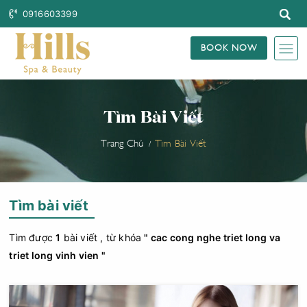
0916603399
BOOK NOW
Tìm Bài Viết
Trang Chủ
Tìm Bài Viết
Tìm bài viết
Tìm được
1
bài viết , từ khóa
" cac cong nghe triet long va
triet long vinh vien "