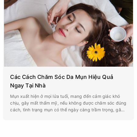
Các Cách Chăm Sóc Da Mụn Hiệu Quả
Ngay Tại Nhà
Mụn xuất hiện ở mọi lứa tuổi, mang đến cảm giác khó
chịu, gây mất thẩm mỹ, nếu không được chăm sóc đúng
cách, tình trạng mụn có thể ngày càng trầm trọng, gây
nên các bệnh lý khó chữa. Vậy làm thế nào để có một
làn da khỏe đẹp, láng mịn?