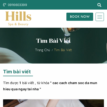
0916603399
BOOK NOW
Tìm Bài Viết
Trang Chủ
Tìm Bài Viết
Tìm bài viết
Tìm được
1
bài viết , từ khóa
" cac cach cham soc da mun
hieu qua ngay tai nha "