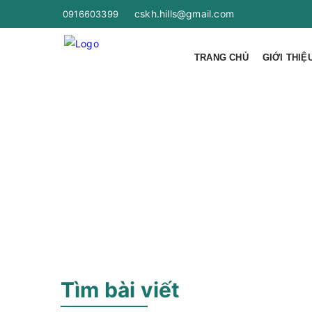
cskh.hills@gmail.com
0916603399
TRANG CHỦ
GIỚI THIỆ
Tìm bài viết