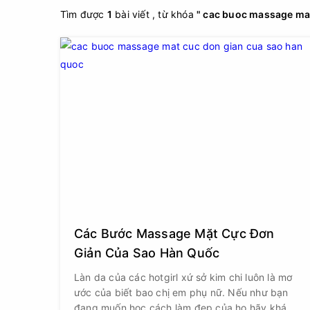
Tìm được
1
bài viết , từ khóa
" cac buoc massage mat
Các Bước Massage Mặt Cực Đơn
Giản Của Sao Hàn Quốc
Làn da của các hotgirl xứ sở kim chi luôn là mơ
ước của biết bao chị em phụ nữ. Nếu như bạn
đang muốn học cách làm đẹp của họ hãy khám