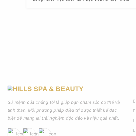
phá ngay bí kíp massage mặt của sao Hàn Quốc
(Korean) dưới đây để giúp da mặt luôn trắng
sáng nhé!
D
Sứ mệnh của chúng tôi là giúp bạn chăm sóc cơ thể và
tinh thần. Mỗi phương pháp điều trị được thiết kế đặc
biệt để mang lại trải nghiệm độc đáo và hiệu quả nhất.