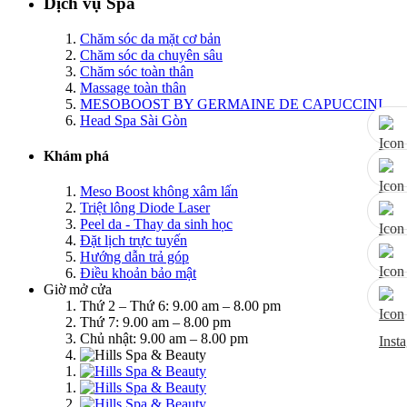
Dịch vụ Spa
Chăm sóc da mặt cơ bản
Chăm sóc da chuyên sâu
Chăm sóc toàn thân
Massage toàn thân
MESOBOOST BY GERMAINE DE CAPUCCINI
Head Spa Sài Gòn
Khám phá
Meso Boost không xâm lấn
Triệt lông Diode Laser
Peel da - Thay da sinh học
Đặt lịch trực tuyến
Hướng dẫn trả góp
Điều khoản bảo mật
Giờ mở cửa
Thứ 2 – Thứ 6: 9.00 am – 8.00 pm
Thứ 7: 9.00 am – 8.00 pm
Chủ nhật: 9.00 am – 8.00 pm