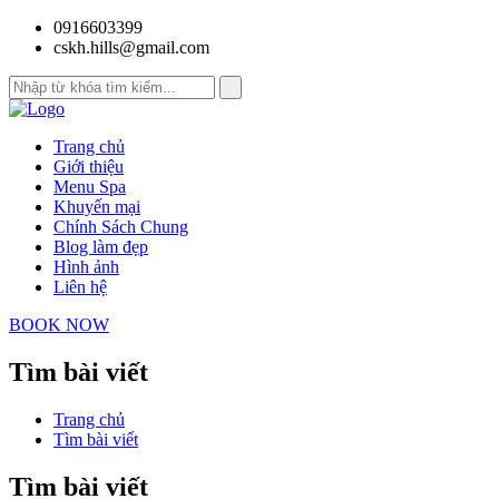
0916603399
cskh.hills@gmail.com
Trang chủ
Giới thiệu
Menu Spa
Khuyến mại
Chính Sách Chung
Blog làm đẹp
Hình ảnh
Liên hệ
BOOK NOW
Tìm bài viết
Trang chủ
Tìm bài viết
Tìm bài viết