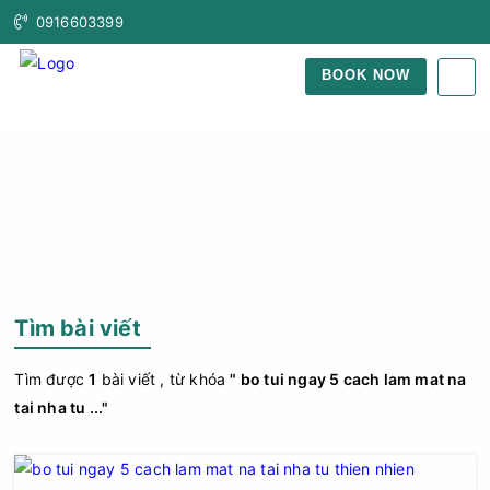
0916603399
BOOK NOW
Trang Chủ
Tìm Bài Viết
Tìm bài viết
Tìm được
1
bài viết , từ khóa
" bo tui ngay 5 cach lam mat na
tai nha tu ..."