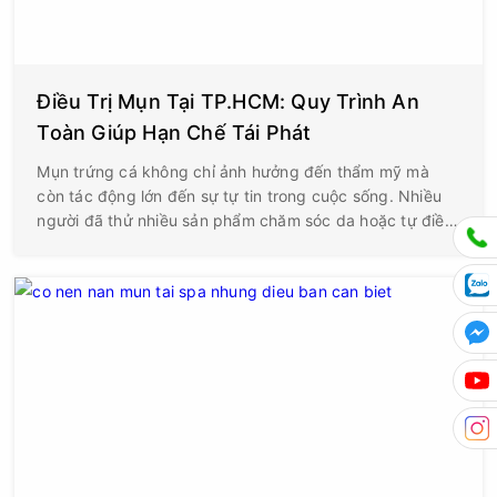
Điều Trị Mụn Tại TP.HCM: Quy Trình An
Toàn Giúp Hạn Chế Tái Phát
Mụn trứng cá không chỉ ảnh hưởng đến thẩm mỹ mà
còn tác động lớn đến sự tự tin trong cuộc sống. Nhiều
người đã thử nhiều sản phẩm chăm sóc da hoặc tự điều
trị tại nhà nhưng tình trạng mụn vẫn tái đi tái lại, thậm
chí để lại thâm và sẹo khó phục hồi. Nguyên nhân là bởi
điều trị mụn không chỉ dừng lại ở việc loại bỏ nhân mụn
mà cần giải quyết đồng thời các yếu tố như bít tắc lỗ
chân lông, tăng tiết bã nhờn, vi khuẩn Cutibacterium
acnes (trước đây gọi là Propionibacterium acnes), phản
ứng viêm và khả năng phục hồi hàng rào bảo vệ da.
Các hướng dẫn da liễu hiện nay đều nhấn mạnh vai trò
của phác đồ điều trị cá thể hóa, kết hợp chăm sóc da
đúng cách để giảm nguy cơ tái phát.