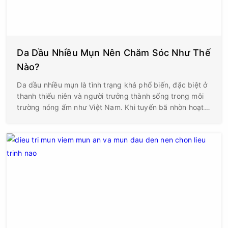
Da Dầu Nhiều Mụn Nên Chăm Sóc Như Thế
Nào?
Da dầu nhiều mụn là tình trạng khá phổ biến, đặc biệt ở
thanh thiếu niên và người trưởng thành sống trong môi
trường nóng ẩm như Việt Nam. Khi tuyến bã nhờn hoạt
động quá mức kết hợp với tế bào chết, bụi bẩn và vi
khuẩn, lỗ chân lông sẽ dễ bị bít tắc, tạo điều kiện hình
thành mụn đầu đen, mụn ẩn và mụn viêm. Nếu chăm
sóc không đúng cách, tình trạng mụn có thể kéo dài, để
lại thâm và sẹo ảnh hưởng đến thẩm mỹ.