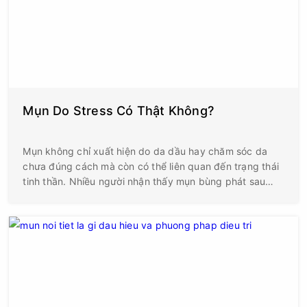
Mụn Do Stress Có Thật Không?
Mụn không chỉ xuất hiện do da dầu hay chăm sóc da
chưa đúng cách mà còn có thể liên quan đến trạng thái
tinh thần. Nhiều người nhận thấy mụn bùng phát sau
những giai đoạn căng thẳng kéo dài như thi cử, áp lực
công việc hoặc mất ngủ liên tục. Vậy mụn do stress có
thật không? Câu trả lời là có. Mặc dù stress không phải
nguyên nhân trực tiếp tạo ra mụn, nhưng đây là yếu tố
có thể làm tình trạng mụn trở nên nghiêm trọng hơn, đặc
biệt ở những người vốn đã có làn da dễ nổi mụn.