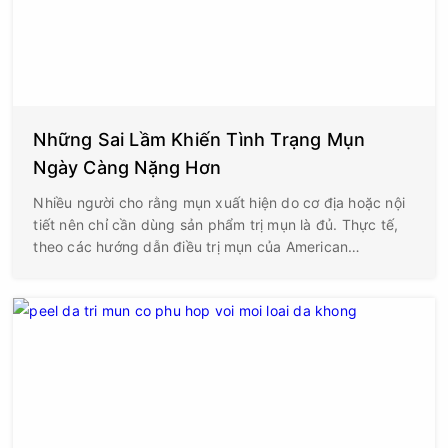
Những Sai Lầm Khiến Tình Trạng Mụn
Ngày Càng Nặng Hơn
Nhiều người cho rằng mụn xuất hiện do cơ địa hoặc nội
tiết nên chỉ cần dùng sản phẩm trị mụn là đủ. Thực tế,
theo các hướng dẫn điều trị mụn của American
Academy of Dermatology (AAD) và các tài liệu da liễu
châu Âu, rất nhiều trường hợp mụn kéo dài hoặc chuyển
từ mức độ nhẹ sang trung bình – nặng lại xuất phát từ
những sai lầm trong chăm sóc da hằng ngày. Điều đáng
nói là các sai lầm này thường không gây bùng phát mụn
ngay lập tức mà làm da tổn thương âm thầm: hàng rào
bảo vệ suy yếu, viêm kéo dài, lỗ chân lông dễ bít tắc và
vi khuẩn gây mụn phát triển mạnh hơn.