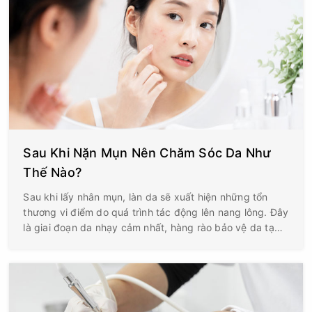
Sau Khi Nặn Mụn Nên Chăm Sóc Da Như
Thế Nào?
Sau khi lấy nhân mụn, làn da sẽ xuất hiện những tổn
thương vi điểm do quá trình tác động lên nang lông. Đây
là giai đoạn da nhạy cảm nhất, hàng rào bảo vệ da tạm
thời suy yếu và nguy cơ viêm nhiễm, thâm sau mụn hoặc
hình thành sẹo sẽ tăng lên nếu chăm sóc không đúng
cách. Chính vì vậy, việc chăm sóc da sau nặn mụn
không chỉ giúp vùng da hồi phục nhanh hơn mà còn góp
phần giảm nguy cơ tái phát mụn và hạn chế các biến