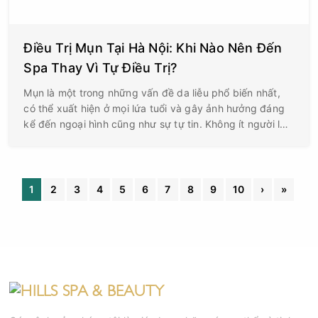
Điều Trị Mụn Tại Hà Nội: Khi Nào Nên Đến
Spa Thay Vì Tự Điều Trị?
Mụn là một trong những vấn đề da liễu phổ biến nhất,
có thể xuất hiện ở mọi lứa tuổi và gây ảnh hưởng đáng
kể đến ngoại hình cũng như sự tự tin. Không ít người lựa
chọn tự điều trị mụn tại nhà bằng mỹ phẩm, thuốc bôi
hoặc các mẹo truyền miệng. Tuy nhiên, không phải
trường hợp nào cũng có thể cải thiện bằng các phương
pháp này.
1
2
3
4
5
6
7
8
9
10
›
»