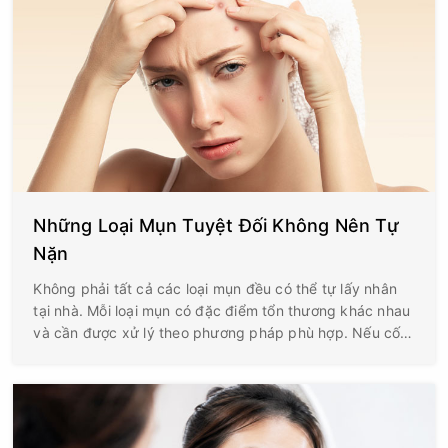
Những Loại Mụn Tuyệt Đối Không Nên Tự
Nặn
Không phải tất cả các loại mụn đều có thể tự lấy nhân
tại nhà. Mỗi loại mụn có đặc điểm tổn thương khác nhau
và cần được xử lý theo phương pháp phù hợp. Nếu cố
gắng nặn những nốt mụn không đúng chỉ định, bạn có
thể khiến tình trạng viêm trở nên nghiêm trọng hơn, làm
tăng nguy cơ nhiễm trùng, để lại thâm hoặc sẹo khó
phục hồi.