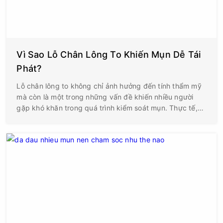
Vì Sao Lỗ Chân Lông To Khiến Mụn Dễ Tái
Phát?
Lỗ chân lông to không chỉ ảnh hưởng đến tính thẩm mỹ
mà còn là một trong những vấn đề khiến nhiều người
gặp khó khăn trong quá trình kiểm soát mụn. Thực tế,
không ít trường hợp mụn đã giảm sau điều trị nhưng chỉ
sau một thời gian ngắn lại xuất hiện trở lại, đặc biệt ở
vùng chữ T, hai bên má hoặc cằm – những khu vực có
lỗ chân lông lớn và tuyến bã nhờn hoạt động mạnh.