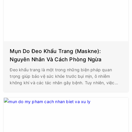
Mụn Do Đeo Khẩu Trang (Maskne):
Nguyên Nhân Và Cách Phòng Ngừa
Đeo khẩu trang là một trong những biện pháp quan
trọng giúp bảo vệ sức khỏe trước bụi mịn, ô nhiễm
không khí và các tác nhân gây bệnh. Tuy nhiên, việc
phải đeo khẩu trang trong thời gian dài cũng khiến
nhiều người gặp phải tình trạng nổi mụn ở vùng má, cằm
và quanh miệng. Hiện tượng này được các chuyên gia
da liễu gọi là Maskne (Mask Acne) – mụn liên quan đến
việc đeo khẩu trang.