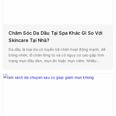
Chăm Sóc Da Dầu Tại Spa Khác Gì So Với
Skincare Tại Nhà?
Da dầu là loại da có tuyến bã nhờn hoạt động mạnh, dễ
bóng nhờn, lỗ chân lông to và có nguy cơ cao gặp tình
trạng mụn đầu đen, mụn ẩn hoặc mụn viêm. Nhiều
người chăm chỉ skincare mỗi ngày nhưng da vẫn nhanh
đổ dầu, bề mặt sần và mụn tái phát liên tục. Điều này
khiến không ít người băn khoăn: chăm sóc da dầu tại
spa khác gì so với skincare tại nhà và phương pháp nào
mang lại hiệu quả tốt hơn?