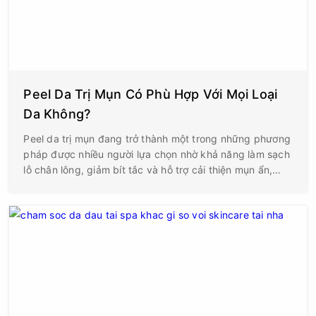
Peel Da Trị Mụn Có Phù Hợp Với Mọi Loại
Da Không?
Peel da trị mụn đang trở thành một trong những phương
pháp được nhiều người lựa chọn nhờ khả năng làm sạch
lỗ chân lông, giảm bít tắc và hỗ trợ cải thiện mụn ẩn,
mụn đầu đen khá nhanh. Tuy nhiên, không ít người cho
rằng chỉ cần có mụn là có thể peel da, hoặc peel càng
mạnh thì hiệu quả càng cao. Thực tế, đây là quan niệm
chưa chính xác và có thể khiến làn da bị kích ứng, bong
tróc kéo dài hoặc tăng sắc tố sau viêm.