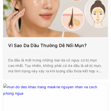
Vì Sao Da Dầu Thường Dễ Nổi Mụn?
Da dầu là một trong những loại da có nguy cơ bị mụn
cao nhất. Tuy nhiên, không phải cứ da dầu là sẽ bị mụn,
mà tình trạng này xảy ra khi lượng dầu thừa kết hợp với
tế bào chết, bụi bẩn và vi khuẩn gây bít tắc lỗ chân
lông. Nếu không được chăm sóc đúng cách, các nốt
mụn đầu đen, mụn đầu trắng, mụn viêm hay mụn mủ sẽ
xuất hiện ngày càng nhiều.