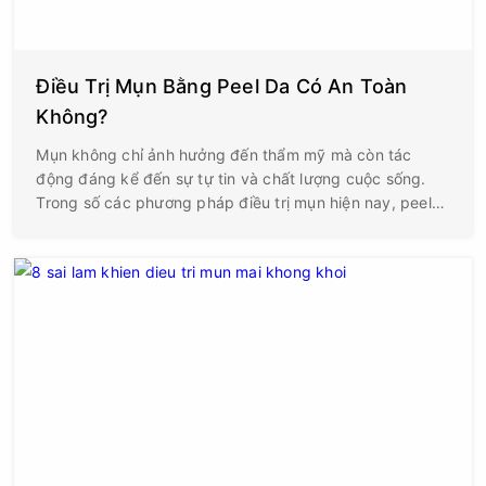
Điều Trị Mụn Bằng Peel Da Có An Toàn
Không?
Mụn không chỉ ảnh hưởng đến thẩm mỹ mà còn tác
động đáng kể đến sự tự tin và chất lượng cuộc sống.
Trong số các phương pháp điều trị mụn hiện nay, peel
da hóa học (Chemical Peel) được nhiều bác sĩ da liễu và
spa chuyên nghiệp áp dụng nhờ khả năng cải thiện
mụn, giảm thâm và thúc đẩy tái tạo da. Tuy nhiên,
không ít người vẫn băn khoăn: điều trị mụn bằng peel
da có an toàn không?