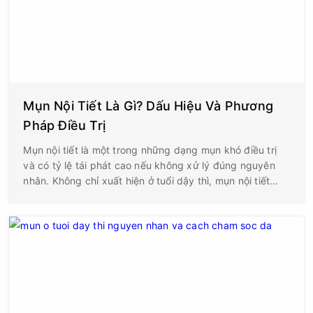
Mụn Nội Tiết Là Gì? Dấu Hiệu Và Phương
Pháp Điều Trị
Mụn nội tiết là một trong những dạng mụn khó điều trị
và có tỷ lệ tái phát cao nếu không xử lý đúng nguyên
nhân. Không chỉ xuất hiện ở tuổi dậy thì, mụn nội tiết
còn gặp rất phổ biến ở người trưởng thành, đặc biệt là
phụ nữ trong độ tuổi từ 20 - 40. Những nốt mụn thường
sưng viêm, đau nhức, nằm sâu dưới da và kéo dài nhiều
tuần, ảnh hưởng không nhỏ đến ngoại hình cũng như
tâm lý.