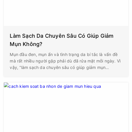
Làm Sạch Da Chuyên Sâu Có Giúp Giảm
Mụn Không?
Mụn đầu đen, mụn ẩn và tình trạng da bí tắc là vấn đề
mà rất nhiều người gặp phải dù đã rửa mặt mỗi ngày. Vì
vậy, “làm sạch da chuyên sâu có giúp giảm mụn
không?” là câu hỏi được tìm kiếm rất nhiều trên các diễn
đàn làm đẹp. Thực tế, đây là một bước chăm sóc da
quan trọng, giúp hỗ trợ điều trị mụn và hạn chế mụn tái
phát nếu được thực hiện đúng cách.