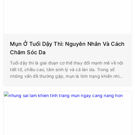
Mụn Ở Tuổi Dậy Thì: Nguyên Nhân Và Cách
Chăm Sóc Da
Tuổi dậy thì là giai đoạn cơ thể thay đổi mạnh mẽ về nội
tiết tố, chiều cao, tâm sinh lý và cả làn da. Trong số
những vấn đề thường gặp, mụn là tình trạng khiến nhiều
bạn trẻ lo lắng nhất vì ảnh hưởng trực tiếp đến ngoại
hình và sự tự tin khi giao tiếp. Không ít người cho rằng
mụn chỉ là hiện tượng tạm thời nên chủ quan, trong khi
nhiều bạn khác lại quá nóng vội, tự nặn mụn hoặc dùng
các sản phẩm không phù hợp khiến da viêm nặng hơn
và để lại thâm sẹo kéo dài.