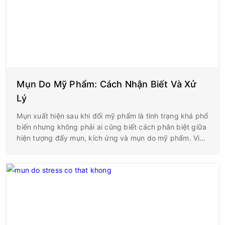
Mụn Do Mỹ Phẩm: Cách Nhận Biết Và Xử
Lý
Mụn xuất hiện sau khi đổi mỹ phẩm là tình trạng khá phổ
biến nhưng không phải ai cũng biết cách phân biệt giữa
hiện tượng đẩy mụn, kích ứng và mụn do mỹ phẩm. Việc
nhận biết sai nguyên nhân có thể khiến nhiều người tiếp
tục sử dụng sản phẩm không phù hợp, làm tình trạng
mụn ngày càng nghiêm trọng, thậm chí để lại thâm và
sẹo kéo dài.