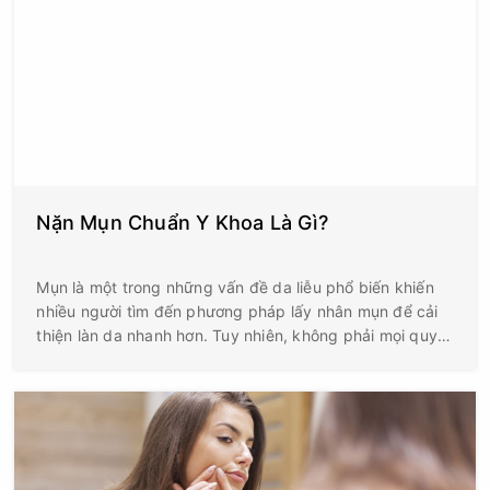
Nặn Mụn Chuẩn Y Khoa Là Gì?
Mụn là một trong những vấn đề da liễu phổ biến khiến
nhiều người tìm đến phương pháp lấy nhân mụn để cải
thiện làn da nhanh hơn. Tuy nhiên, không phải mọi quy
trình nặn mụn đều an toàn và mang lại hiệu quả như
mong muốn. Nếu thực hiện sai kỹ thuật hoặc lấy nhân
mụn không đúng thời điểm, làn da có thể đối mặt với
nguy cơ viêm nhiễm, thâm sau mụn và thậm chí là sẹo
rỗ. Vậy nặn mụn chuẩn y khoa là gì và một quy trình đạt
tiêu chuẩn cần đáp ứng những yêu cầu nào?