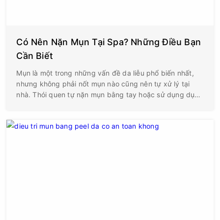
Có Nên Nặn Mụn Tại Spa? Những Điều Bạn
Cần Biết
Mụn là một trong những vấn đề da liễu phổ biến nhất,
nhưng không phải nốt mụn nào cũng nên tự xử lý tại
nhà. Thói quen tự nặn mụn bằng tay hoặc sử dụng dụng
cụ không đảm bảo vô khuẩn có thể khiến tình trạng
viêm trở nên nghiêm trọng hơn, làm tăng nguy cơ thâm,
sẹo và nhiễm trùng. Vậy có nên nặn mụn tại spa không
và khi nào là thời điểm phù hợp?