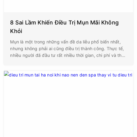
8 Sai Lầm Khiến Điều Trị Mụn Mãi Không
Khỏi
Mụn là một trong những vấn đề da liễu phổ biến nhất,
nhưng không phải ai cũng điều trị thành công. Thực tế,
nhiều người đã đầu tư rất nhiều thời gian, chi phí và thử
nhiều phương pháp khác nhau nhưng tình trạng mụn
vẫn tái đi tái lại, thậm chí ngày càng nghiêm trọng hơn.
Nguyên nhân không chỉ nằm ở loại mụn hay cơ địa, mà
còn xuất phát từ những sai lầm trong quá trình chăm
sóc và điều trị.