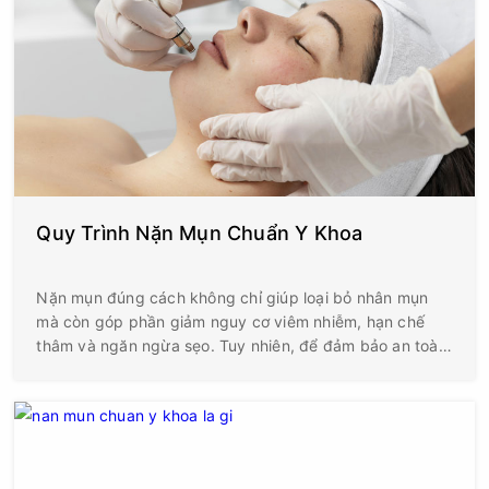
chứng về sau.
Quy Trình Nặn Mụn Chuẩn Y Khoa
Nặn mụn đúng cách không chỉ giúp loại bỏ nhân mụn
mà còn góp phần giảm nguy cơ viêm nhiễm, hạn chế
thâm và ngăn ngừa sẹo. Tuy nhiên, để đảm bảo an toàn,
việc lấy nhân mụn cần được thực hiện theo đúng quy
trình chuẩn y khoa với đầy đủ các bước vô khuẩn và
chăm sóc sau điều trị.