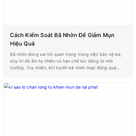
Cách Kiểm Soát Bã Nhờn Để Giảm Mụn
Hiệu Quả
Bã nhờn đóng vai trò quan trọng trong việc bảo vệ da,
duy trì độ ẩm tự nhiên và hạn chế tác động từ môi
trường. Tuy nhiên, khi tuyến bã nhờn hoạt động quá
mức, lượng dầu dư thừa sẽ kết hợp với tế bào chết, bụi
bẩn và vi khuẩn gây mụn, làm tăng nguy cơ hình thành
mụn đầu đen, mụn đầu trắng, mụn viêm và mụn bọc. Vì
vậy, kiểm soát bã nhờn đúng cách là một trong những
giải pháp quan trọng giúp giảm mụn và duy trì làn da
khỏe mạnh.