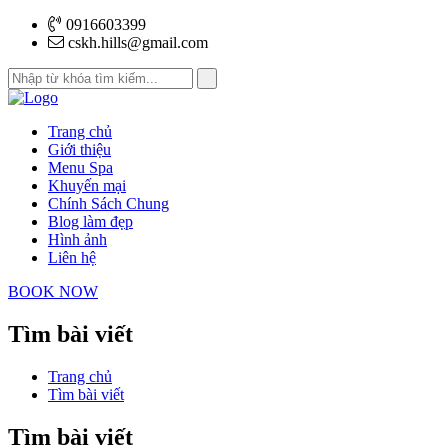
0916603399
cskh.hills@gmail.com
Trang chủ
Giới thiệu
Menu Spa
Khuyến mại
Chính Sách Chung
Blog làm đẹp
Hình ảnh
Liên hệ
BOOK NOW
Tìm bài viết
Trang chủ
Tìm bài viết
Tìm bài viết