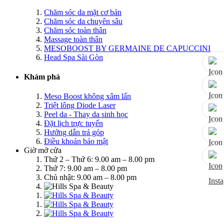
Chăm sóc da mặt cơ bản
Chăm sóc da chuyên sâu
Chăm sóc toàn thân
Massage toàn thân
MESOBOOST BY GERMAINE DE CAPUCCINI
Head Spa Sài Gòn
Khám phá
Meso Boost không xâm lấn
Triệt lông Diode Laser
Peel da - Thay da sinh học
Đặt lịch trực tuyến
Hướng dẫn trả góp
Điều khoản bảo mật
Giờ mở cửa
Thứ 2 – Thứ 6: 9.00 am – 8.00 pm
Thứ 7: 9.00 am – 8.00 pm
Chủ nhật: 9.00 am – 8.00 pm