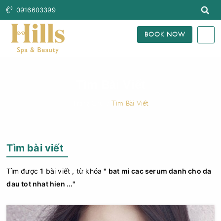
0916603399
BOOK NOW
Tìm Bài Viết
Trang Chủ
Tìm Bài Viết
Tìm bài viết
Tìm được
1
bài viết , từ khóa
" bat mi cac serum danh cho da
dau tot nhat hien ..."