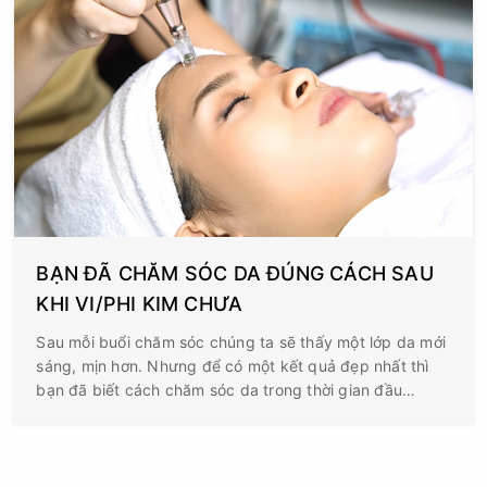
BẠN ĐÃ CHĂM SÓC DA ĐÚNG CÁCH SAU
KHI VI/PHI KIM CHƯA
Sau mỗi buổi chăm sóc chúng ta sẽ thấy một lớp da mới
sáng, mịn hơn. Nhưng để có một kết quả đẹp nhất thì
bạn đã biết cách chăm sóc da trong thời gian đầu
chưa??? Vậy hôm nay chúng ta hãy cùng tìm hiểu cách
chăm sóc da sau Vi/Phi kim để có được làn da đep nhất
nhé