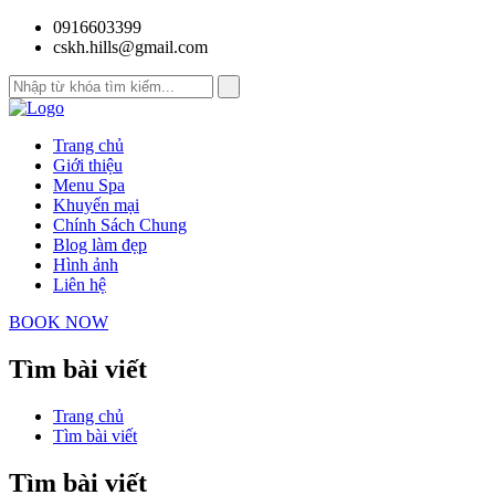
0916603399
cskh.hills@gmail.com
Trang chủ
Giới thiệu
Menu Spa
Khuyến mại
Chính Sách Chung
Blog làm đẹp
Hình ảnh
Liên hệ
BOOK NOW
Tìm bài viết
Trang chủ
Tìm bài viết
Tìm bài viết