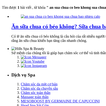
Tìm được
1
bài viết , từ khóa
" an sua chua co beo khong sua chua
Ăn sữa chua có béo không? Sữa chua b
Có lẽ ăn sữa chua có béo không là câu hỏi của rất nhiều người 
rằng ăn sữa chua khiến bạn tăng cân nhanh chóng.
Sứ mệnh của chúng tôi là giúp bạn chăm sóc cơ thể và tinh thần
Dịch vụ Spa
Chăm sóc da mặt cơ bản
Chăm sóc da chuyên sâu
Chăm sóc toàn thân
Massage toàn thân
MESOBOOST BY GERMAINE DE CAPUCCINI
Head Spa Sài Gòn