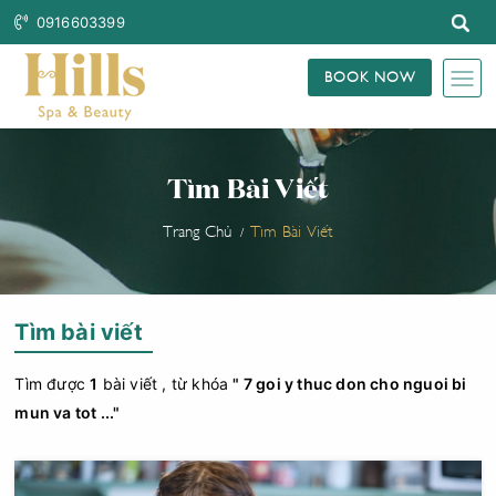
0916603399
BOOK NOW
Tìm Bài Viết
Trang Chủ
Tìm Bài Viết
Tìm bài viết
Tìm được
1
bài viết , từ khóa
" 7 goi y thuc don cho nguoi bi
mun va tot ..."