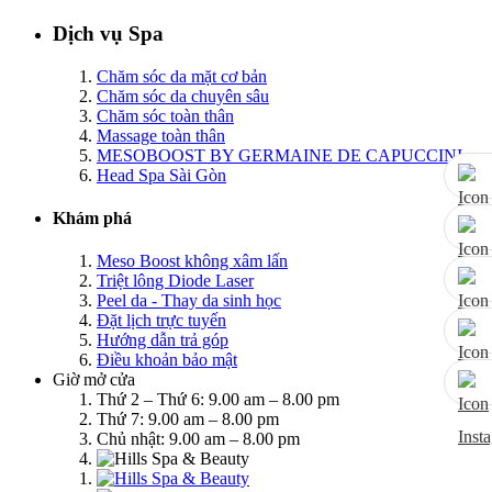
Dịch vụ Spa
Chăm sóc da mặt cơ bản
Chăm sóc da chuyên sâu
Chăm sóc toàn thân
Massage toàn thân
MESOBOOST BY GERMAINE DE CAPUCCINI
Head Spa Sài Gòn
Khám phá
Meso Boost không xâm lấn
Triệt lông Diode Laser
Peel da - Thay da sinh học
Đặt lịch trực tuyến
Hướng dẫn trả góp
Điều khoản bảo mật
Giờ mở cửa
Thứ 2 – Thứ 6: 9.00 am – 8.00 pm
Thứ 7: 9.00 am – 8.00 pm
Chủ nhật: 9.00 am – 8.00 pm