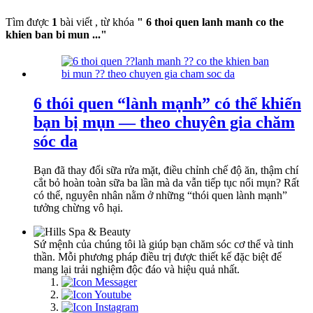
Tìm được
1
bài viết , từ khóa
" 6 thoi quen lanh manh co the
khien ban bi mun ..."
6 thói quen “lành mạnh” có thể khiến
bạn bị mụn — theo chuyên gia chăm
sóc da
Bạn đã thay đổi sữa rửa mặt, điều chỉnh chế độ ăn, thậm chí
cắt bỏ hoàn toàn sữa ba lần mà da vẫn tiếp tục nổi mụn? Rất
có thể, nguyên nhân nằm ở những “thói quen lành mạnh”
tưởng chừng vô hại.
Sứ mệnh của chúng tôi là giúp bạn chăm sóc cơ thể và tinh
thần. Mỗi phương pháp điều trị được thiết kế đặc biệt để
mang lại trải nghiệm độc đáo và hiệu quả nhất.