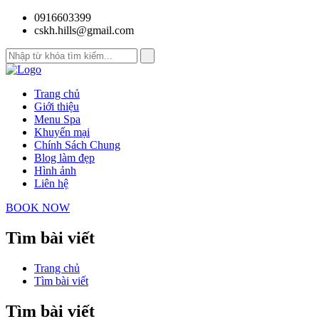
0916603399
cskh.hills@gmail.com
Trang chủ
Giới thiệu
Menu Spa
Khuyến mại
Chính Sách Chung
Blog làm đẹp
Hình ảnh
Liên hệ
BOOK NOW
Tìm bài viết
Trang chủ
Tìm bài viết
Tìm bài viết