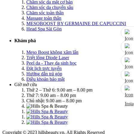
Chăm sóc da mặt cơ bản
Chăm sóc da chuyên sâu
Chăm sóc toàn thân
Massage toàn thân
MESOBOOST BY GERMAINE DE CAPUCCINI
Head Spa Sài Gòn
Khám phá
Meso Boost không xâm lấn
Triệt lông Diode Laser
Peel da - Thay da sinh học
Đặt lịch trực tuyến
Hướng dẫn trả góp
Điều khoản bảo mật
Giờ mở cửa
Thứ 2 – Thứ 6: 9.00 am – 8.00 pm
Thứ 7: 9.00 am – 8.00 pm
Chủ nhật: 9.00 am – 8.00 pm
Copyright © 2023 hillsbeauty.vn. All Rights Reserved