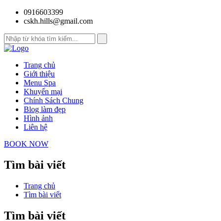
0916603399
cskh.hills@gmail.com
Trang chủ
Giới thiệu
Menu Spa
Khuyến mại
Chính Sách Chung
Blog làm đẹp
Hình ảnh
Liên hệ
BOOK NOW
Tìm bài viết
Trang chủ
Tìm bài viết
Tìm bài viết