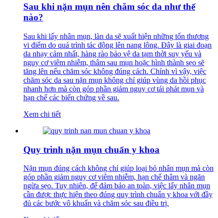
Sau khi nặn mụn nên chăm sóc da như thế
nào?
Sau khi lấy nhân mụn, làn da sẽ xuất hiện những tổn thương
vi điểm do quá trình tác động lên nang lông. Đây là giai đoạn
da nhạy cảm nhất, hàng rào bảo vệ da tạm thời suy yếu và
nguy cơ viêm nhiễm, thâm sau mụn hoặc hình thành sẹo sẽ
tăng lên nếu chăm sóc không đúng cách. Chính vì vậy, việc
chăm sóc da sau nặn mụn không chỉ giúp vùng da hồi phục
nhanh hơn mà còn góp phần giảm nguy cơ tái phát mụn và
hạn chế các biến chứng về sau.
Xem chi tiết
Quy trình nặn mụn chuẩn y khoa
Nặn mụn đúng cách không chỉ giúp loại bỏ nhân mụn mà còn
góp phần giảm nguy cơ viêm nhiễm, hạn chế thâm và ngăn
ngừa sẹo. Tuy nhiên, để đảm bảo an toàn, việc lấy nhân mụn
cần được thực hiện theo đúng quy trình chuẩn y khoa với đầy
đủ các bước vô khuẩn và chăm sóc sau điều trị.