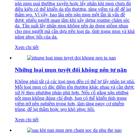
nặn mụn quá thường xuyên hoặc lấy nhân khi mụn chưa đủ
điều kiện có thể khiến da tổn thương, tăng viêm và dễ để lại
thâm sẹo. Vì vậy, bao lâu nên nặn mụn một lần là vấn đề
được nhiều người quan tâm khi xây dựng routine chăm sóc
da. Tần suất lấy nhân mụn không nên áp dụng giống nhau
cho mọi người mà cần dựa trên loại da, tình trạng mụn và khả
năng phục hồi của da.
Xem chi tiết
Những loại mụn tuyệt đối không nên tự nặn
Không phải tất cả các loại mụn đều có thể tự lấy nhân tại nhà.
Mỗi loại mụn có đặc điểm tổn thương khác nhau và cần được
xử lý theo phương pháp phù hợp. Nếu cố gắng nặn những
nốt mụn không đúng chỉ định, bạn có thể khiến tình trạng
viêm trở nên nghiêm trọng hơn, làm tăng nguy cơ nhiễm
trùng, để lại thâm hoặc sẹo khó phục hồi.
Xem chi tiết