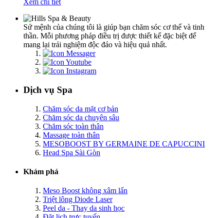
Xem chi tiết
Sứ mệnh của chúng tôi là giúp bạn chăm sóc cơ thể và tinh
thần. Mỗi phương pháp điều trị được thiết kế đặc biệt để
mang lại trải nghiệm độc đáo và hiệu quả nhất.
Dịch vụ Spa
Chăm sóc da mặt cơ bản
Chăm sóc da chuyên sâu
Chăm sóc toàn thân
Massage toàn thân
MESOBOOST BY GERMAINE DE CAPUCCINI
Head Spa Sài Gòn
Khám phá
Meso Boost không xâm lấn
Triệt lông Diode Laser
Peel da - Thay da sinh học
Đặt lịch trực tuyến