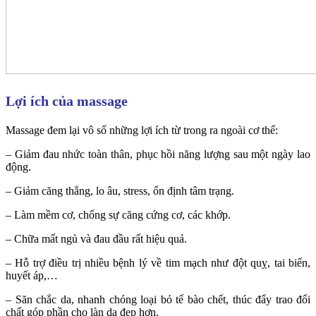
Lợi ích của massage
Massage đem lại vô số những lợi ích từ trong ra ngoài cơ thể:
– Giảm đau nhức toàn thân, phục hồi năng lượng sau một ngày lao
động.
– Giảm căng thẳng, lo âu, stress, ổn định tâm trạng.
– Làm mềm cơ, chống sự căng cứng cơ, các khớp.
– Chữa mất ngủ và đau đầu rất hiệu quả.
– Hỗ trợ điều trị nhiều bệnh lý về tim mạch như đột quỵ, tai biến,
huyết áp,…
– Săn chắc da, nhanh chóng loại bỏ tế bào chết, thúc đẩy trao đổi
chất góp phần cho làn da đẹp hơn.