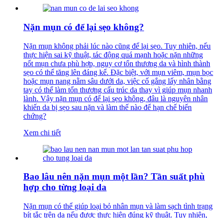
Nặn mụn có để lại sẹo không?
Nặn mụn không phải lúc nào cũng để lại sẹo. Tuy nhiên, nếu
thực hiện sai kỹ thuật, tác động quá mạnh hoặc nặn những
nốt mụn chưa phù hợp, nguy cơ tổn thương da và hình thành
sẹo có thể tăng lên đáng kể. Đặc biệt, với mụn viêm, mụn bọc
hoặc mụn nang nằm sâu dưới da, việc cố gắng lấy nhân bằng
tay có thể làm tổn thương cấu trúc da thay vì giúp mụn nhanh
lành. Vậy nặn mụn có để lại sẹo không, đâu là nguyên nhân
khiến da bị sẹo sau nặn và làm thế nào để hạn chế biến
chứng?
Xem chi tiết
Bao lâu nên nặn mụn một lần? Tần suất phù
hợp cho từng loại da
Nặn mụn có thể giúp loại bỏ nhân mụn và làm sạch tình trạng
bít tắc trên da nếu được thực hiện đúng kỹ thuật. Tuy nhiên,