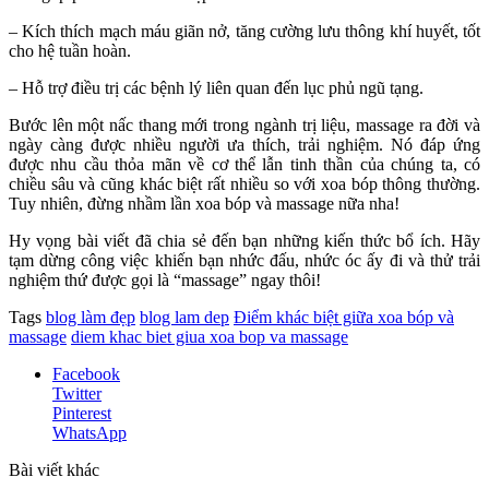
– Kích thích mạch máu giãn nở, tăng cường lưu thông khí huyết, tốt
cho hệ tuần hoàn.
– Hỗ trợ điều trị các bệnh lý liên quan đến lục phủ ngũ tạng.
Bước lên một nấc thang mới trong ngành trị liệu, massage ra đời và
ngày càng được nhiều người ưa thích, trải nghiệm. Nó đáp ứng
được nhu cầu thỏa mãn về cơ thể lẫn tinh thần của chúng ta, có
chiều sâu và cũng khác biệt rất nhiều so với xoa bóp thông thường.
Tuy nhiên, đừng nhầm lần xoa bóp và massage nữa nha!
Hy vọng bài viết đã chia sẻ đến bạn những kiến thức bổ ích. Hãy
tạm dừng công việc khiến bạn nhức đấu, nhức óc ấy đi và thử trải
nghiệm thứ được gọi là “massage” ngay thôi!
Tags
blog làm đẹp
blog lam dep
Điểm khác biệt giữa xoa bóp và
massage
diem khac biet giua xoa bop va massage
Facebook
Twitter
Pinterest
WhatsApp
Bài viết khác