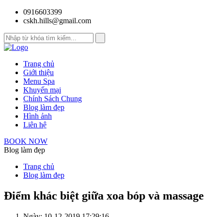
0916603399
cskh.hills@gmail.com
Trang chủ
Giới thiệu
Menu Spa
Khuyến mại
Chính Sách Chung
Blog làm đẹp
Hình ảnh
Liên hệ
BOOK NOW
Blog làm đẹp
Trang chủ
Blog làm đẹp
Điểm khác biệt giữa xoa bóp và massage
Ngày: 10-12-2019 17:29:16