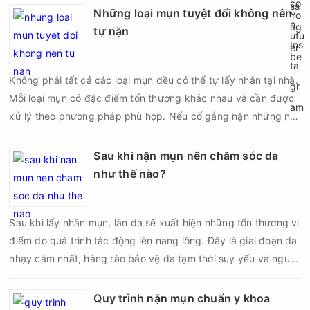
Những loại mụn tuyệt đối không nên
tự nặn
Không phải tất cả các loại mụn đều có thể tự lấy nhân tại nhà.
Mỗi loại mụn có đặc điểm tổn thương khác nhau và cần được
xử lý theo phương pháp phù hợp. Nếu cố gắng nặn những nốt
mụn không đúng chỉ định, bạn có thể khiến tình trạng viêm trở
nên nghiêm trọng hơn, làm tăng nguy cơ nhiễm trùng, để lại
Sau khi nặn mụn nên chăm sóc da
thâm hoặc sẹo khó phục hồi.
như thế nào?
Sau khi lấy nhân mụn, làn da sẽ xuất hiện những tổn thương vi
điểm do quá trình tác động lên nang lông. Đây là giai đoạn da
nhạy cảm nhất, hàng rào bảo vệ da tạm thời suy yếu và nguy
cơ viêm nhiễm, thâm sau mụn hoặc hình thành sẹo sẽ tăng lên
nếu chăm sóc không đúng cách. Chính vì vậy, việc chăm sóc
Quy trình nặn mụn chuẩn y khoa