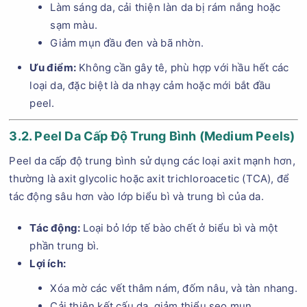
Làm sáng da, cải thiện làn da bị rám nắng hoặc
sạm màu.
Giảm mụn đầu đen và bã nhờn.
Ưu điểm:
Không cần gây tê, phù hợp với hầu hết các
loại da, đặc biệt là da nhạy cảm hoặc mới bắt đầu
peel.
3.2. Peel Da Cấp Độ Trung Bình (Medium Peels)
Peel da cấp độ trung bình sử dụng các loại axit mạnh hơn,
thường là axit glycolic hoặc axit trichloroacetic (TCA), để
tác động sâu hơn vào lớp biểu bì và trung bì của da.
Tác động:
Loại bỏ lớp tế bào chết ở biểu bì và một
phần trung bì.
Lợi ích:
Xóa mờ các vết thâm nám, đốm nâu, và tàn nhang.
Cải thiện kết cấu da, giảm thiểu sẹo mụn.