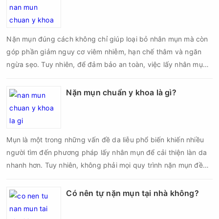
da sau nặn mụn không chỉ giúp vùng da hồi phục nhanh hơn
mà còn góp phần giảm nguy cơ tái phát mụn và hạn chế các
biến chứng về sau.
Nặn mụn đúng cách không chỉ giúp loại bỏ nhân mụn mà còn
góp phần giảm nguy cơ viêm nhiễm, hạn chế thâm và ngăn
ngừa sẹo. Tuy nhiên, để đảm bảo an toàn, việc lấy nhân mụn
cần được thực hiện theo đúng quy trình chuẩn y khoa với đầy
đủ các bước vô khuẩn và chăm sóc sau điều trị.
Nặn mụn chuẩn y khoa là gì?
Mụn là một trong những vấn đề da liễu phổ biến khiến nhiều
người tìm đến phương pháp lấy nhân mụn để cải thiện làn da
nhanh hơn. Tuy nhiên, không phải mọi quy trình nặn mụn đều
an toàn và mang lại hiệu quả như mong muốn. Nếu thực hiện
sai kỹ thuật hoặc lấy nhân mụn không đúng thời điểm, làn da
Có nên tự nặn mụn tại nhà không?
có thể đối mặt với nguy cơ viêm nhiễm, thâm sau mụn và thậm
chí là sẹo rỗ. Vậy nặn mụn chuẩn y khoa là gì và một quy trình