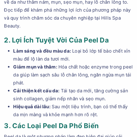
về da như thâm nám, mụn, sẹo mụn, hay lỗ chân lông to.
Đọc tiếp để khám phá những lợi ích của phương pháp này
và quy trình chăm sóc da chuyên nghiệp tại Hills Spa
Beauty.
2. Lợi Ích Tuyệt Vời Của Peel Da
Làm sáng và đều màu da:
Loại bỏ lớp tế bào chết xỉn
màu để lộ làn da tươi mới.
Giảm mụn và thâm:
Hóa chất hoặc enzyme trong peel
da giúp làm sạch sâu lỗ chân lông, ngăn ngừa mụn tái
phát.
Cải thiện kết cấu da:
Tái tạo da mới, tăng cường sản
sinh collagen, giảm nếp nhăn và sẹo mụn.
Hiệu quả dài lâu:
Sau một liệu trình, bạn có thể thấy
da mịn màng và khỏe mạnh hơn rõ rệt.
3. Các Loại Peel Da Phổ Biến
Peel da là một phương pháp làm đẹp hiện đại giúp cải