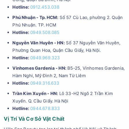
Hotline:
0912.453.038
Phú Nhuận - Tp. HCM:
Số 57 Cù Lao, phường 2. Quận
Phú Nhuận. TP. HCM
Hotline:
0949.508.085
Nguyễn Văn Huyên - HN:
Số 37 Nguyễn Văn Huyên,
Phường Quan Hoa, Quận Cầu Giấy, Hà Nội.
Hotline:
0949.969.323
Vinhomes Gardenia - HN:
B5-25, Vinhomes Gardenia,
Hàm Nghi, Mỹ Đình 2, Nam Từ Liêm
Hotline:
0949.316.633
Trần Kim Xuyến - HN:
Lô 33-H2 Ngõ 2 Trần Kim
Xuyến. Q. Cầu Giấy. Hà Nội
Hotline:
0944.678.833
Vị Trí Và Cơ Sở Vật Chất