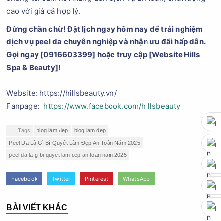
cao với giá cả hợp lý.
Đừng chần chừ! Đặt lịch ngay hôm nay để trải nghiệm
dịch vụ peel da chuyên nghiệp và nhận ưu đãi hấp dẫn.
Gọi ngay [0916603399] hoặc truy cập [Website Hills
Spa & Beauty]!
Website: https://hillsbeauty.vn/
Fanpage:
https://www.facebook.com/hillsbeauty
Tags
blog làm đẹp
blog lam dep
Peel Da Là Gì Bí Quyết Làm Đẹp An Toàn Năm 2025
peel da la gi bi quyet lam dep an toan nam 2025
Facebook
Twitter
Pinterest
WhatsApp
BÀI VIẾT KHÁC