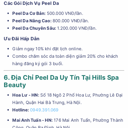
Các Gói Dịch Vụ Peel Da
Peel Da Cơ Bản:
500.000 VNĐ/lần.
Peel Da Nâng Cao:
800.000 VNĐ/lần.
Peel Da Chuyên Sâu:
1.200.000 VNĐ/lần.
Ưu Đãi Hấp Dẫn
Giảm ngay 10% khi đặt lịch online.
Combo chăm sóc da toàn diện giảm 20% cho khách
hàng đăng ký gói 3 buổi.
6. Địa Chỉ Peel Da Uy Tín Tại Hills Spa
Beauty
Hoa Lư - HN:
Số 18 Ngõ 2 Phố Hoa Lư, Phường Lê Đại
Hành, Quận Hai Bà Trưng, Hà Nội.
Hotline:
0949.391.069
Mai Anh Tuấn - HN:
176 Mai Anh Tuấn, Phường Thành
Công, Quận Ba Đình, Hà Nội