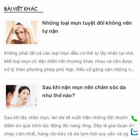
BÀI VIẾT KHÁC
Những loại mụn tuyệt đối không nên
tự nặn
Không phải tất cả các loại mụn đều có thể tự lấy nhân tại nhà.
Mỗi loại mụn có đặc điểm tổn thương khác nhau và cần được
xử lý theo phương pháp phù hợp. Nếu cố gắng nặn những nốt
mụn không đúng chỉ định, bạn có thể khiến tình trạng viêm trở
nên nghiêm trọng hơn, làm tăng nguy cơ nhiễm trùng, để lại
Sau khi nặn mụn nên chăm sóc da
thâm hoặc sẹo khó phục hồi.
như thế nào?
Sau khi lấy nhân mụn, làn da sẽ xuất hiện những tổn thương vi
điểm do quá trình tác động lên nang lông. Đây là giai đoạn da
nhạy cảm nhất, hàng rào bảo vệ da tạm thời suy yếu và nguy