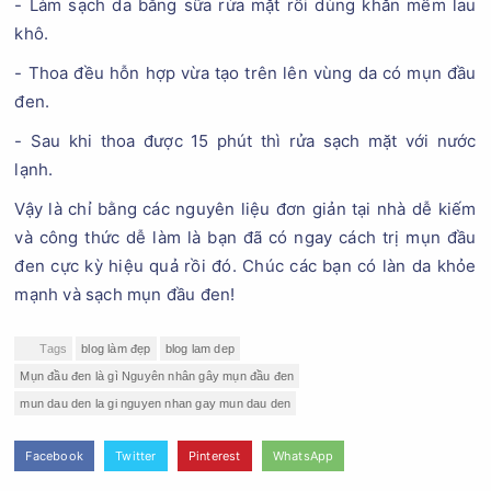
- Làm sạch da bằng sữa rửa mặt rồi dùng khăn mềm lau
khô.
- Thoa đều hỗn hợp vừa tạo trên lên vùng da có mụn đầu
đen.
- Sau khi thoa được 15 phút thì rửa sạch mặt với nước
lạnh.
Vậy là chỉ bằng các nguyên liệu đơn giản tại nhà dễ kiếm
và công thức dễ làm là bạn đã có ngay cách trị mụn đầu
đen cực kỳ hiệu quả rồi đó. Chúc các bạn có làn da khỏe
mạnh và sạch mụn đầu đen!
Tags
blog làm đẹp
blog lam dep
Mụn đầu đen là gì Nguyên nhân gây mụn đầu đen
mun dau den la gi nguyen nhan gay mun dau den
Facebook
Twitter
Pinterest
WhatsApp