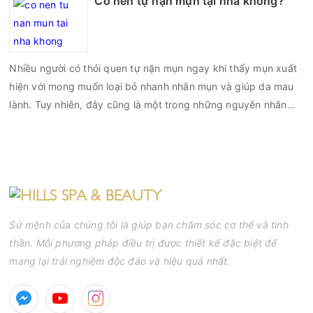
Có nên tự nặn mụn tại nhà không?
có thể đối mặt với nguy cơ viêm nhiễm, thâm sau mụn và thậm
chí là sẹo rỗ. Vậy nặn mụn chuẩn y khoa là gì và một quy trình
đạt tiêu chuẩn cần đáp ứng những yêu cầu nào?
Nhiều người có thói quen tự nặn mụn ngay khi thấy mụn xuất
hiện với mong muốn loại bỏ nhanh nhân mụn và giúp da mau
lành. Tuy nhiên, đây cũng là một trong những nguyên nhân
phổ biến khiến tình trạng mụn trở nên nghiêm trọng hơn, làm
tăng nguy cơ viêm nhiễm, thâm và sẹo.
Sứ mệnh của chúng tôi là giúp bạn chăm sóc cơ thể và tinh
thần. Mỗi phương pháp điều trị được thiết kế đặc biệt để
mang lại trải nghiệm độc đáo và hiệu quả nhất.