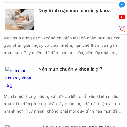
cơ viêm nhiễm, thâm sau mụn hoặc hình thành sẹo sẽ tăng lên
nếu chăm sóc không đúng cách. Chính vì vậy, việc chăm sóc
Quy trình nặn mụn chuẩn y khoa
da sau nặn mụn không chỉ giúp vùng da hồi phục nhanh hơn
mà còn góp phần giảm nguy cơ tái phát mụn và hạn chế các
biến chứng về sau.
Nặn mụn đúng cách không chỉ giúp loại bỏ nhân mụn mà còn
góp phần giảm nguy cơ viêm nhiễm, hạn chế thâm và ngăn
ngừa sẹo. Tuy nhiên, để đảm bảo an toàn, việc lấy nhân mụn
cần được thực hiện theo đúng quy trình chuẩn y khoa với đầy
đủ các bước vô khuẩn và chăm sóc sau điều trị.
Nặn mụn chuẩn y khoa là gì?
Mụn là một trong những vấn đề da liễu phổ biến khiến nhiều
người tìm đến phương pháp lấy nhân mụn để cải thiện làn da
nhanh hơn. Tuy nhiên, không phải mọi quy trình nặn mụn đều
an toàn và mang lại hiệu quả như mong muốn. Nếu thực hiện
sai kỹ thuật hoặc lấy nhân mụn không đúng thời điểm, làn da