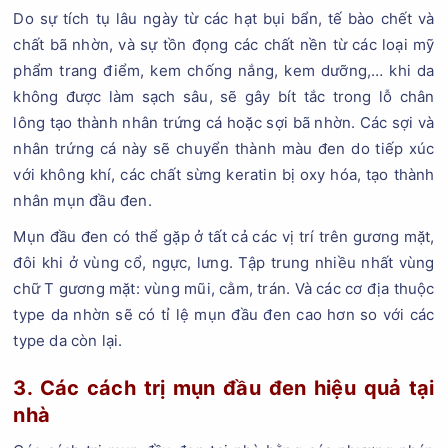
Do sự tích tụ lâu ngày từ các hạt bụi bẩn, tế bào chết và
chất bã nhờn, và sự tồn đọng các chất nền từ các loại mỹ
phẩm trang điểm, kem chống nắng, kem dưỡng,… khi da
không được làm sạch sâu, sẽ gây bít tắc trong lỗ chân
lông tạo thành nhân trứng cá hoặc sợi bã nhờn. Các sợi và
nhân trứng cá này sẽ chuyển thành màu đen do tiếp xúc
với không khí, các chất sừng keratin bị oxy hóa, tạo thành
nhân mụn đầu đen.
Mụn đầu đen có thể gặp ở tất cả các vị trí trên gương mặt,
đôi khi ở vùng cổ, ngực, lưng. Tập trung nhiều nhất vùng
chữ T gương mặt: vùng mũi, cằm, trán. Và các cơ địa thuộc
type da nhờn sẽ có tỉ lệ mụn đầu đen cao hơn so với các
type da còn lại.
3. Các cách trị mụn đầu đen hiệu quả tại
nhà