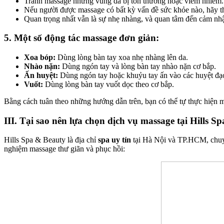
Tránh massage những vùng da bị tổn thương hoặc viêm nhiễm.
Nếu người được massage có bất kỳ vấn đề sức khỏe nào, hãy th
Quan trọng nhất vẫn là sự nhẹ nhàng, và quan tâm đến cảm nh
5. Một số động tác massage đơn giản:
Xoa bóp:
Dùng lòng bàn tay xoa nhẹ nhàng lên da.
Nhào nặn:
Dùng ngón tay và lòng bàn tay nhào nặn cơ bắp.
Ấn huyệt:
Dùng ngón tay hoặc khuỷu tay ấn vào các huyệt đạo 
Vuốt:
Dùng lòng bàn tay vuốt dọc theo cơ bắp.
Bằng cách tuân theo những hướng dẫn trên, bạn có thể tự thực hiện m
III. Tại sao nên lựa chọn dịch vụ massage tại Hills 
Hills Spa & Beauty là địa chỉ
spa uy tín
tại Hà Nội và TP.HCM, chuy
nghiệm massage thư giãn và phục hồi: