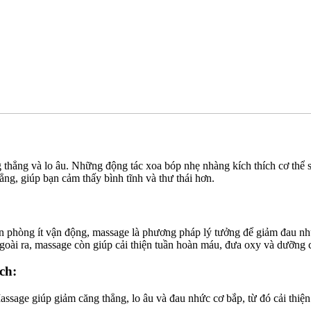
 thẳng và lo âu. Những động tác xoa bóp nhẹ nhàng kích thích cơ thể 
ng, giúp bạn cảm thấy bình tĩnh và thư thái hơn.
phòng ít vận động, massage là phương pháp lý tưởng để giảm đau nhứ
ài ra, massage còn giúp cải thiện tuần hoàn máu, đưa oxy và dưỡng ch
ch:
Massage giúp giảm căng thẳng, lo âu và đau nhức cơ bắp, từ đó cải thi