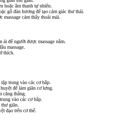
g gian thư giãn.
n hoặc âm thanh tự nhiên.
ặc gỗ đàn hương để tạo cảm giác thư thái.
 massage cảm thấy thoải mái.
m ái để người được massage nằm.
dầu massage.
ở thích.
tập trung vào các cơ bắp.
huyệt để làm giãn cơ lưng.
m căng thẳng.
 trung vào các cơ bắp.
thư giãn.
t đạo trên cơ thể.