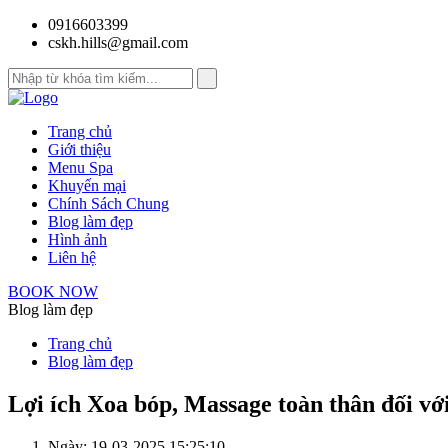
0916603399
cskh.hills@gmail.com
Trang chủ
Giới thiệu
Menu Spa
Khuyến mại
Chính Sách Chung
Blog làm đẹp
Hình ảnh
Liên hệ
BOOK NOW
Blog làm đẹp
Trang chủ
Blog làm đẹp
Lợi ích Xoa bóp, Massage toàn thân đối vớ
Ngày: 19-03-2025 15:25:10