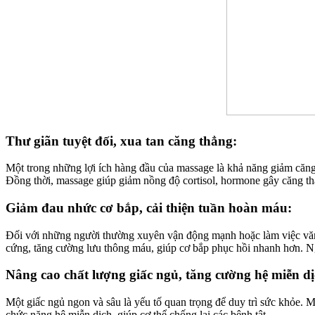
Thư giãn tuyệt đối, xua tan căng thẳng:
Một trong những lợi ích hàng đầu của massage là khả năng giảm căng
Đồng thời, massage giúp giảm nồng độ cortisol, hormone gây căng thẳ
Giảm đau nhức cơ bắp, cải thiện tuần hoàn máu:
Đối với những người thường xuyên vận động mạnh hoặc làm việc văn 
cứng, tăng cường lưu thông máu, giúp cơ bắp phục hồi nhanh hơn. Ngo
Nâng cao chất lượng giấc ngủ, tăng cường hệ miễn dị
Một giấc ngủ ngon và sâu là yếu tố quan trọng để duy trì sức khỏe. 
chức năng hệ miễn dịch, giúp cơ thể chống lại các bệnh tật.