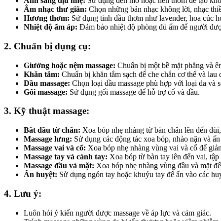
Ánh sáng dịu nhẹ:
Sử dụng đèn mờ hoặc nến thơm để tạo khôn
Âm nhạc thư giãn:
Chọn những bản nhạc không lời, nhạc thiề
Hương thơm:
Sử dụng tinh dầu thơm như lavender, hoa cúc ho
Nhiệt độ ấm áp:
Đảm bảo nhiệt độ phòng đủ ấm để người được
2. Chuẩn bị dụng cụ:
Giường hoặc nệm massage:
Chuẩn bị một bề mặt phẳng và ê
Khăn tắm:
Chuẩn bị khăn tắm sạch để che chắn cơ thể và lau 
Dầu massage:
Chọn loại dầu massage phù hợp với loại da và s
Gối massage:
Sử dụng gối massage để hỗ trợ cổ và đầu.
3. Kỹ thuật massage:
Bắt đầu từ chân:
Xoa bóp nhẹ nhàng từ bàn chân lên đến đùi, 
Massage lưng:
Sử dụng các động tác xoa bóp, nhào nặn và ấn 
Massage vai và cổ:
Xoa bóp nhẹ nhàng vùng vai và cổ để giả
Massage tay và cánh tay:
Xoa bóp từ bàn tay lên đến vai, tập
Massage đầu và mặt:
Xoa bóp nhẹ nhàng vùng đầu và mặt để 
Ấn huyệt:
Sử dụng ngón tay hoặc khuỷu tay để ấn vào các huyệ
4. Lưu ý:
Luôn hỏi ý kiến người được massage về áp lực và cảm giác.