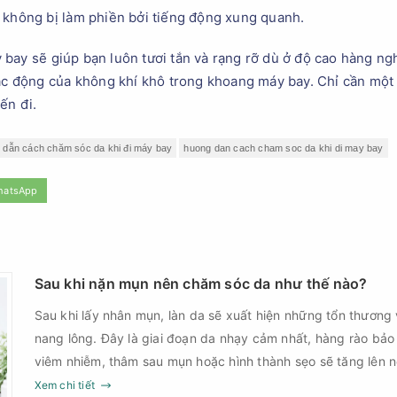
 không bị làm phiền bởi tiếng động xung quanh.
bay sẽ giúp bạn luôn tươi tắn và rạng rỡ dù ở độ cao hàng ng
tác động của không khí khô trong khoang máy bay. Chỉ cần một c
ến đi.
dẫn cách chăm sóc da khi đi máy bay
huong dan cach cham soc da khi di may bay
hatsApp
Sau khi nặn mụn nên chăm sóc da như thế nào?
Sau khi lấy nhân mụn, làn da sẽ xuất hiện những tổn thương 
nang lông. Đây là giai đoạn da nhạy cảm nhất, hàng rào bảo
viêm nhiễm, thâm sau mụn hoặc hình thành sẹo sẽ tăng lên
Chính vì vậy, việc chăm sóc da sau nặn mụn không chỉ giúp
Xem chi tiết