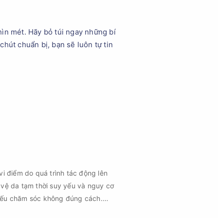
hìn mét. Hãy bỏ túi ngay những bí
hút chuẩn bị, bạn sẽ luôn tự tin
vi điểm do quá trình tác động lên
 vệ da tạm thời suy yếu và nguy cơ
 nếu chăm sóc không đúng cách.
 vùng da hồi phục nhanh hơn mà còn