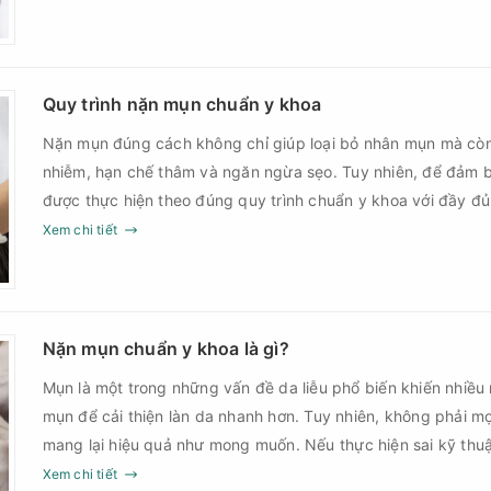
góp phần giảm nguy cơ tái phát mụn và hạn chế các biến c
Quy trình nặn mụn chuẩn y khoa
Nặn mụn đúng cách không chỉ giúp loại bỏ nhân mụn mà cò
nhiễm, hạn chế thâm và ngăn ngừa sẹo. Tuy nhiên, để đảm b
được thực hiện theo đúng quy trình chuẩn y khoa với đầy đ
sau điều trị.
Xem chi tiết
Nặn mụn chuẩn y khoa là gì?
Mụn là một trong những vấn đề da liễu phổ biến khiến nhiều
mụn để cải thiện làn da nhanh hơn. Tuy nhiên, không phải m
mang lại hiệu quả như mong muốn. Nếu thực hiện sai kỹ th
thời điểm, làn da có thể đối mặt với nguy cơ viêm nhiễm, thâ
Xem chi tiết