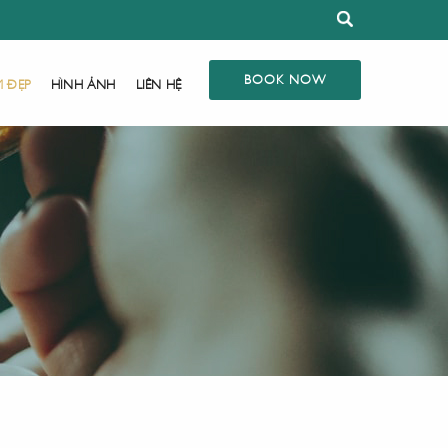
BOOK NOW
M ĐẸP
HÌNH ẢNH
LIÊN HỆ