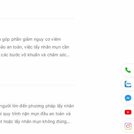
hứng về sau.
n góp phần giảm nguy cơ viêm
ảo an toàn, việc lấy nhân mụn cần
ủ các bước vô khuẩn và chăm sóc
 người tìm đến phương pháp lấy nhân
ọi quy trình nặn mụn đều an toàn và
uật hoặc lấy nhân mụn không đúng
m sau mụn và thậm chí là sẹo rỗ. Vậy