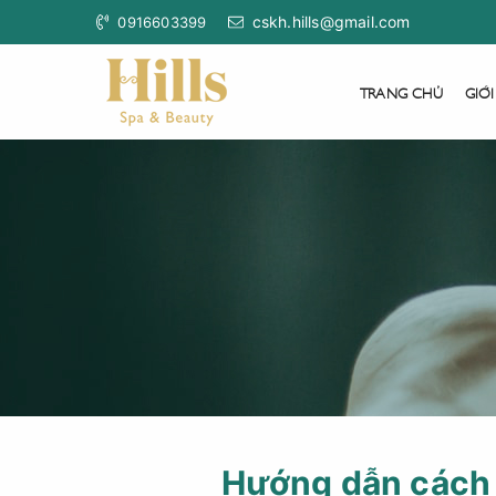
cskh.hills@gmail.com
0916603399
TRANG CHỦ
GIỚI
Hướng dẫn cách 