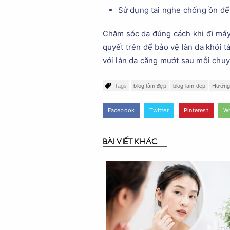
Sử dụng tai nghe chống ồn để
Chăm sóc da đúng cách khi đi máy 
quyết trên để bảo vệ làn da khỏi 
với làn da căng mướt sau mỗi chuy
Tags
blog làm đẹp
blog lam dep
Hướng 
Facebook
Twitter
Pinterest
W
BÀI VIẾT KHÁC