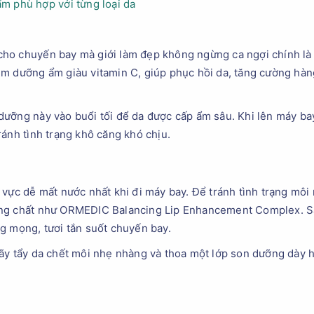
m phù hợp với từng loại da
ho chuyến bay mà giới làm đẹp không ngừng ca ngợi chính là
m dưỡng ẩm giàu vitamin C, giúp phục hồi da, tăng cường hàng
ưỡng này vào buổi tối để da được cấp ẩm sâu. Khi lên máy bay
ránh tình trạng khô căng khó chịu.
 vực dễ mất nước nhất khi đi máy bay. Để tránh tình trạng môi
ỡng chất như ORMEDIC Balancing Lip Enhancement Complex. S
g mọng, tươi tắn suốt chuyến bay.
ãy tẩy da chết môi nhẹ nhàng và thoa một lớp son dưỡng dày h