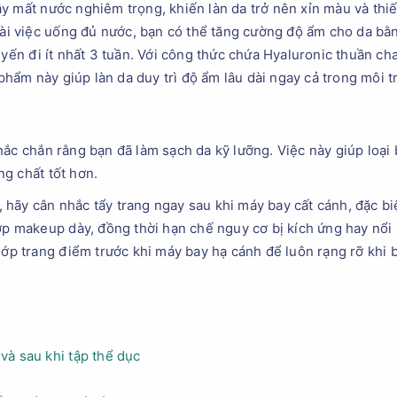
y mất nước nghiêm trọng, khiến làn da trở nên xỉn màu và thiế
goài việc uống đủ nước, bạn có thể tăng cường độ ẩm cho da b
n đi ít nhất 3 tuần. Với công thức chứa Hyaluronic thuần cha
ẩm này giúp làn da duy trì độ ẩm lâu dài ngay cả trong môi t
ắc chắn rằng bạn đã làm sạch da kỹ lưỡng. Việc này giúp loại 
g chất tốt hơn.
hãy cân nhắc tẩy trang ngay sau khi máy bay cất cánh, đặc bi
lớp makeup dày, đồng thời hạn chế nguy cơ bị kích ứng hay nổ
 lớp trang điểm trước khi máy bay hạ cánh để luôn rạng rỡ khi
và sau khi tập thể dục