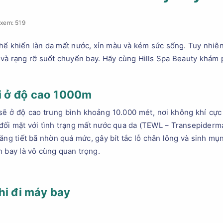
xem: 519
thể khiến làn da mất nước, xỉn màu và kém sức sống. Tuy nhiên,
n và rạng rỡ suốt chuyến bay. Hãy cùng Hills Spa Beauty khám
hi ở độ cao 1000m
ẽ ở độ cao trung bình khoảng 10.000 mét, nơi không khí cực 
 đối mặt với tình trạng mất nước qua da (TEWL – Transepiderm
ăng tiết bã nhờn quá mức, gây bít tắc lỗ chân lông và sinh mụn
h bay là vô cùng quan trọng.
hi đi máy bay