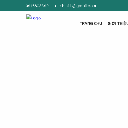
cskh.hills@gmail.com
0916603399
TRANG CHỦ
GIỚI THIỆ