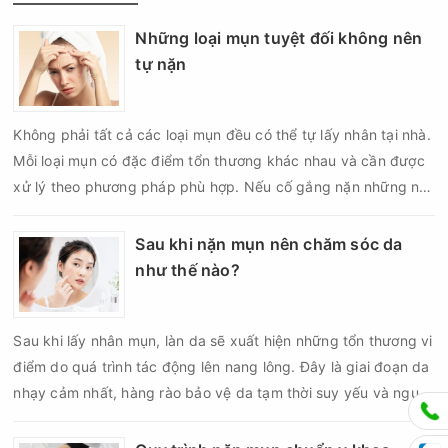
Những loại mụn tuyệt đối không nên
tự nặn
Không phải tất cả các loại mụn đều có thể tự lấy nhân tại nhà.
Mỗi loại mụn có đặc điểm tổn thương khác nhau và cần được
xử lý theo phương pháp phù hợp. Nếu cố gắng nặn những nốt
mụn không đúng chỉ định, bạn có thể khiến tình trạng viêm trở
nên nghiêm trọng hơn, làm tăng nguy cơ nhiễm trùng, để lại
Sau khi nặn mụn nên chăm sóc da
thâm hoặc sẹo khó phục hồi.
như thế nào?
Sau khi lấy nhân mụn, làn da sẽ xuất hiện những tổn thương vi
điểm do quá trình tác động lên nang lông. Đây là giai đoạn da
nhạy cảm nhất, hàng rào bảo vệ da tạm thời suy yếu và nguy
cơ viêm nhiễm, thâm sau mụn hoặc hình thành sẹo sẽ tăng lên
nếu chăm sóc không đúng cách. Chính vì vậy, việc chăm sóc