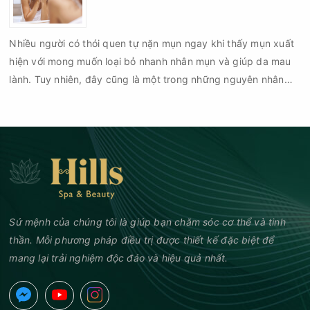
chí là sẹo rỗ. Vậy nặn mụn chuẩn y khoa là gì và một quy trình
đạt tiêu chuẩn cần đáp ứng những yêu cầu nào?
Nhiều người có thói quen tự nặn mụn ngay khi thấy mụn xuất
hiện với mong muốn loại bỏ nhanh nhân mụn và giúp da mau
lành. Tuy nhiên, đây cũng là một trong những nguyên nhân
phổ biến khiến tình trạng mụn trở nên nghiêm trọng hơn, làm
tăng nguy cơ viêm nhiễm, thâm và sẹo.
Sứ mệnh của chúng tôi là giúp bạn chăm sóc cơ thể và tinh
thần. Mỗi phương pháp điều trị được thiết kế đặc biệt để
mang lại trải nghiệm độc đáo và hiệu quả nhất.