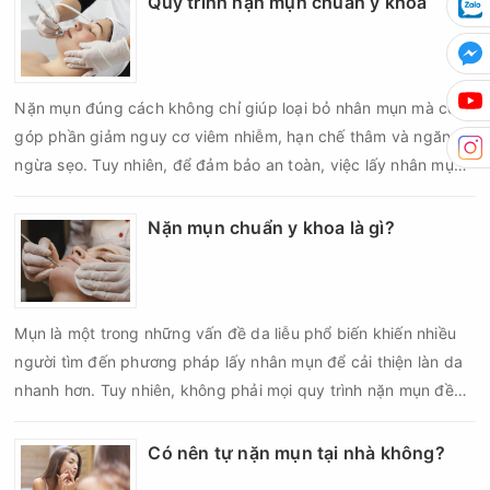
Quy trình nặn mụn chuẩn y khoa
da sau nặn mụn không chỉ giúp vùng da hồi phục nhanh hơn
mà còn góp phần giảm nguy cơ tái phát mụn và hạn chế các
biến chứng về sau.
Nặn mụn đúng cách không chỉ giúp loại bỏ nhân mụn mà còn
góp phần giảm nguy cơ viêm nhiễm, hạn chế thâm và ngăn
ngừa sẹo. Tuy nhiên, để đảm bảo an toàn, việc lấy nhân mụn
cần được thực hiện theo đúng quy trình chuẩn y khoa với đầy
đủ các bước vô khuẩn và chăm sóc sau điều trị.
Nặn mụn chuẩn y khoa là gì?
Mụn là một trong những vấn đề da liễu phổ biến khiến nhiều
người tìm đến phương pháp lấy nhân mụn để cải thiện làn da
nhanh hơn. Tuy nhiên, không phải mọi quy trình nặn mụn đều
an toàn và mang lại hiệu quả như mong muốn. Nếu thực hiện
sai kỹ thuật hoặc lấy nhân mụn không đúng thời điểm, làn da
Có nên tự nặn mụn tại nhà không?
có thể đối mặt với nguy cơ viêm nhiễm, thâm sau mụn và thậm