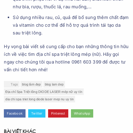
như bia, rượu, thuốc lá, rau muống,...
Sử dụng nhiều rau, củ, quả để bổ sung thêm chất đạm
và vitamin cho cơ thể để hỗ trợ quá trình tái tạo da
sau triệt lông.
Hy vọng bài viết sẽ cung cấp cho bạn những thông tin hữu
ích về việc tìm địa chỉ spa triệt lông mép (nữ). Hãy gọi
ngay cho chúng tôi qua hotline 0961 603 399 để được tư
vấn chi tiết hơn nhé!
Tags
blog làm đẹp
blog lam dep
Địa chỉ Spa Triệt lông DIODE LASER mép nữ uy tín
dia chi spa triet long diode laser mep nu uy tin
Facebook
Twitter
Pinterest
WhatsApp
BÀI VIẾT KHÁC