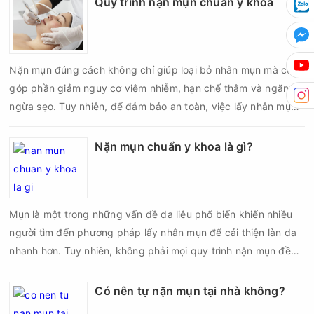
Quy trình nặn mụn chuẩn y khoa
da sau nặn mụn không chỉ giúp vùng da hồi phục nhanh hơn
mà còn góp phần giảm nguy cơ tái phát mụn và hạn chế các
biến chứng về sau.
Nặn mụn đúng cách không chỉ giúp loại bỏ nhân mụn mà còn
góp phần giảm nguy cơ viêm nhiễm, hạn chế thâm và ngăn
ngừa sẹo. Tuy nhiên, để đảm bảo an toàn, việc lấy nhân mụn
cần được thực hiện theo đúng quy trình chuẩn y khoa với đầy
đủ các bước vô khuẩn và chăm sóc sau điều trị.
Nặn mụn chuẩn y khoa là gì?
Mụn là một trong những vấn đề da liễu phổ biến khiến nhiều
người tìm đến phương pháp lấy nhân mụn để cải thiện làn da
nhanh hơn. Tuy nhiên, không phải mọi quy trình nặn mụn đều
an toàn và mang lại hiệu quả như mong muốn. Nếu thực hiện
sai kỹ thuật hoặc lấy nhân mụn không đúng thời điểm, làn da
Có nên tự nặn mụn tại nhà không?
có thể đối mặt với nguy cơ viêm nhiễm, thâm sau mụn và thậm