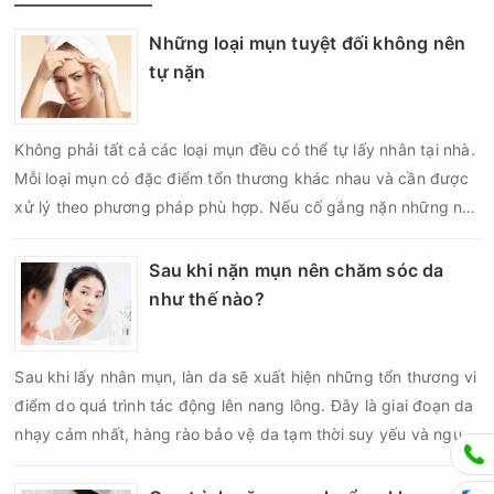
Những loại mụn tuyệt đối không nên
tự nặn
Không phải tất cả các loại mụn đều có thể tự lấy nhân tại nhà.
Mỗi loại mụn có đặc điểm tổn thương khác nhau và cần được
xử lý theo phương pháp phù hợp. Nếu cố gắng nặn những nốt
mụn không đúng chỉ định, bạn có thể khiến tình trạng viêm trở
nên nghiêm trọng hơn, làm tăng nguy cơ nhiễm trùng, để lại
Sau khi nặn mụn nên chăm sóc da
thâm hoặc sẹo khó phục hồi.
như thế nào?
Sau khi lấy nhân mụn, làn da sẽ xuất hiện những tổn thương vi
điểm do quá trình tác động lên nang lông. Đây là giai đoạn da
nhạy cảm nhất, hàng rào bảo vệ da tạm thời suy yếu và nguy
cơ viêm nhiễm, thâm sau mụn hoặc hình thành sẹo sẽ tăng lên
nếu chăm sóc không đúng cách. Chính vì vậy, việc chăm sóc