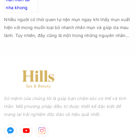
chí là sẹo rỗ. Vậy nặn mụn chuẩn y khoa là gì và một quy trình
đạt tiêu chuẩn cần đáp ứng những yêu cầu nào?
Nhiều người có thói quen tự nặn mụn ngay khi thấy mụn xuất
hiện với mong muốn loại bỏ nhanh nhân mụn và giúp da mau
lành. Tuy nhiên, đây cũng là một trong những nguyên nhân
phổ biến khiến tình trạng mụn trở nên nghiêm trọng hơn, làm
tăng nguy cơ viêm nhiễm, thâm và sẹo.
Sứ mệnh của chúng tôi là giúp bạn chăm sóc cơ thể và tinh
thần. Mỗi phương pháp điều trị được thiết kế đặc biệt để
mang lại trải nghiệm độc đáo và hiệu quả nhất.