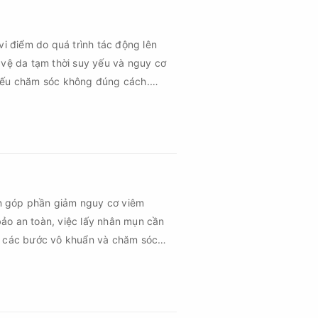
vi điểm do quá trình tác động lên
 vệ da tạm thời suy yếu và nguy cơ
 nếu chăm sóc không đúng cách.
 vùng da hồi phục nhanh hơn mà còn
hứng về sau.
n góp phần giảm nguy cơ viêm
ảo an toàn, việc lấy nhân mụn cần
ủ các bước vô khuẩn và chăm sóc