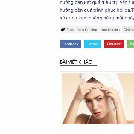
hưởng đến kết quả điều trị. Vẫn ti
hưởng đến quá trình phục hồi da.
sử dụng kem chống nắng mỗi ngày
Tags
blog làm đẹp
blog lam dep
Chăm S
Facebook
Twitter
Pinterest
W
BÀI VIẾT KHÁC