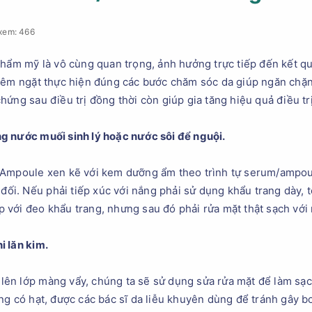
xem: 466
thẩm mỹ là vô cùng quan trọng, ảnh hưởng trực tiếp đến kết qu
hiêm ngặt thực hiện đúng các bước chăm sóc da giúp ngăn chặn
ứng sau điều trị đồng thời còn giúp gia tăng hiệu quả điều trị
g nước muối sinh lý hoặc nước sôi để nguội.
 Ampoule xen kẽ với kem dưỡng ẩm theo trình tự serum/ampoul
 đối. Nếu phải tiếp xúc với nắng phải sử dụng khẩu trang dày, 
với đeo khẩu trang, nhưng sau đó phải rửa mặt thật sạch với
i lăn kim.
ã lên lớp màng vẩy, chúng ta sẽ sử dụng sửa rửa mặt để làm sạ
ng có hạt, được các bác sĩ da liễu khuyên dùng để tránh gây bo