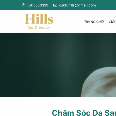
cskh.hills@gmail.com
0916603399
TRANG CHỦ
GIỚI
Chăm Sóc Da Sau