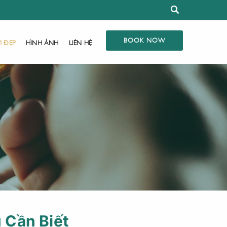
BOOK NOW
M ĐẸP
HÌNH ẢNH
LIÊN HỆ
 Cần Biết