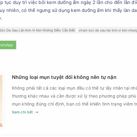
ếp tục duy trì việc bôi kem dưỡng ẩm ngày 2 lần cho đến lần đi
Tuy nhiên, có thể ngưng sử dụng kem dưỡng ẩm khi thấy làn da
.
óc Da Sau Lăn Kim Vi Kim Những Điều Cần Biết
cham soc da sau lan kim vi kim nhung
hatsApp
Những loại mụn tuyệt đối không nên tự nặn
Không phải tất cả các loại mụn đều có thể tự lấy nhân tại nh
thương khác nhau và cần được xử lý theo phương pháp phù
mụn không đúng chỉ định, bạn có thể khiến tình trạng viêm t
nguy cơ nhiễm trùng, để lại thâm hoặc sẹo khó phục hồi.
Xem chi tiết