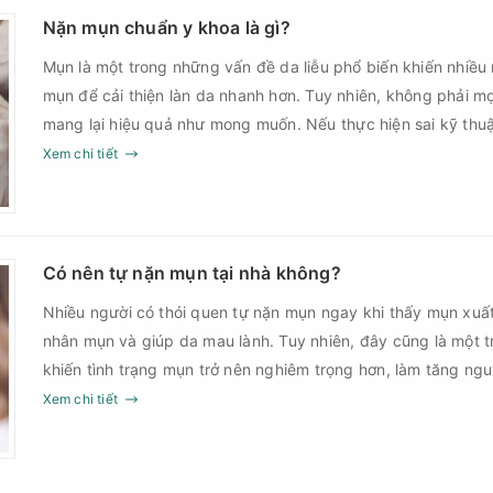
Nặn mụn chuẩn y khoa là gì?
Mụn là một trong những vấn đề da liễu phổ biến khiến nhiều
mụn để cải thiện làn da nhanh hơn. Tuy nhiên, không phải m
mang lại hiệu quả như mong muốn. Nếu thực hiện sai kỹ th
thời điểm, làn da có thể đối mặt với nguy cơ viêm nhiễm, thâ
Xem chi tiết
nặn mụn chuẩn y khoa là gì và một quy trình đạt tiêu chuẩ
Có nên tự nặn mụn tại nhà không?
Nhiều người có thói quen tự nặn mụn ngay khi thấy mụn xuấ
nhân mụn và giúp da mau lành. Tuy nhiên, đây cũng là một 
khiến tình trạng mụn trở nên nghiêm trọng hơn, làm tăng ng
Xem chi tiết