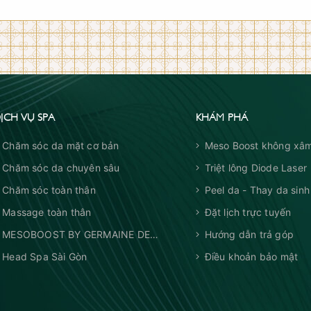
ỊCH VỤ SPA
KHÁM PHÁ
Chăm sóc da mặt cơ bản
Meso Boost không xâm
Chăm sóc da chuyên sâu
Triệt lông Diode Laser
Chăm sóc toàn thân
Peel da - Thay da sinh
Massage toàn thân
Đặt lịch trực tuyến
MESOBOOST BY GERMAINE DE
Hướng dẫn trả góp
CAPUCCINI
Head Spa Sài Gòn
Điều khoản bảo mật