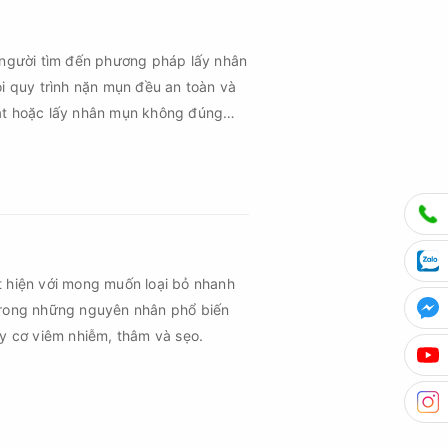
 người tìm đến phương pháp lấy nhân
ọi quy trình nặn mụn đều an toàn và
uật hoặc lấy nhân mụn không đúng
m sau mụn và thậm chí là sẹo rỗ. Vậy
n cần đáp ứng những yêu cầu nào?
t hiện với mong muốn loại bỏ nhanh
trong những nguyên nhân phổ biến
uy cơ viêm nhiễm, thâm và sẹo.