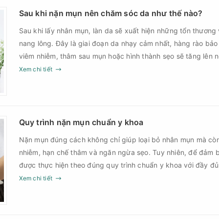
Sau khi nặn mụn nên chăm sóc da như thế nào?
Sau khi lấy nhân mụn, làn da sẽ xuất hiện những tổn thương 
nang lông. Đây là giai đoạn da nhạy cảm nhất, hàng rào bảo
viêm nhiễm, thâm sau mụn hoặc hình thành sẹo sẽ tăng lên
Chính vì vậy, việc chăm sóc da sau nặn mụn không chỉ giúp
Xem chi tiết
góp phần giảm nguy cơ tái phát mụn và hạn chế các biến c
Quy trình nặn mụn chuẩn y khoa
Nặn mụn đúng cách không chỉ giúp loại bỏ nhân mụn mà cò
nhiễm, hạn chế thâm và ngăn ngừa sẹo. Tuy nhiên, để đảm b
được thực hiện theo đúng quy trình chuẩn y khoa với đầy đ
sau điều trị.
Xem chi tiết