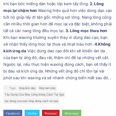
khi bạn bóc miếng dán hoặc lớp kem tẩy lông.
2. Lông
mọc lại chậm hơn
Waxing hiệu quả hơn việc dùng dạo cạo
bởi nó giúp lấy đi tận gốc những sợi lông. Nang lông cũng
cần nhiều thời gian hơn để mọc lại và đặc biệt, không phải
tất cả các nang lông đều mọc lại.
3. Lông mọc thưa hơn
Khi bạn waxing thường xuyên thay vì dùng dao cạo, bạn
sẽ nhận thấy lông mọc lại thưa và nhạt màu hơn.
4.Không
kích ứng da
Việc dùng dao cạo đôi khi sẽ khiến làn da
của bạn bị ửng đỏ, đau rát, thậm chí để lại những vết cắt.
Ngược lại, nếu thực hiện waxing đúng cách, bạn sẽ thấy ít
bị đau và kích ứng da. Những vết ửng đỏ chỉ tồn tại vài
phút sau khi waxing và sẽ nhanh chóng biến mất sau đó. .
Tags
blog làm đẹp
blog lam dep
Tác Dụng Của Wax Lông Đúng Cách Tại Spa
tac dung cua wax long dung cach tai spa
Facebook
Twitter
Pinterest
WhatsApp