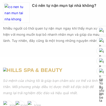
sai kỹ thuật hoặc lấy nhân mụn không đúng thời điểm, làn da
Có nên tự nặn mụn tại nhà không?
có thể đối mặt với nguy cơ viêm nhiễm, thâm sau mụn và thậm
chí là sẹo rỗ. Vậy nặn mụn chuẩn y khoa là gì và một quy trình
đạt tiêu chuẩn cần đáp ứng những yêu cầu nào?
Nhiều người có thói quen tự nặn mụn ngay khi thấy mụn xuất
hiện với mong muốn loại bỏ nhanh nhân mụn và giúp da mau
lành. Tuy nhiên, đây cũng là một trong những nguyên nhân
phổ biến khiến tình trạng mụn trở nên nghiêm trọng hơn, làm
tăng nguy cơ viêm nhiễm, thâm và sẹo.
Sứ mệnh của chúng tôi là giúp bạn chăm sóc cơ thể và tinh
thần. Mỗi phương pháp điều trị được thiết kế đặc biệt để
mang lại trải nghiệm độc đáo và hiệu quả nhất.