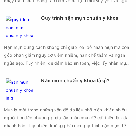
nhạy cảm nhất, hàng rào bảo vệ da tạm thời suy yếu và nguy
cơ viêm nhiễm, thâm sau mụn hoặc hình thành sẹo sẽ tăng lên
nếu chăm sóc không đúng cách. Chính vì vậy, việc chăm sóc
Quy trình nặn mụn chuẩn y khoa
da sau nặn mụn không chỉ giúp vùng da hồi phục nhanh hơn
mà còn góp phần giảm nguy cơ tái phát mụn và hạn chế các
biến chứng về sau.
Nặn mụn đúng cách không chỉ giúp loại bỏ nhân mụn mà còn
góp phần giảm nguy cơ viêm nhiễm, hạn chế thâm và ngăn
ngừa sẹo. Tuy nhiên, để đảm bảo an toàn, việc lấy nhân mụn
cần được thực hiện theo đúng quy trình chuẩn y khoa với đầy
đủ các bước vô khuẩn và chăm sóc sau điều trị.
Nặn mụn chuẩn y khoa là gì?
Mụn là một trong những vấn đề da liễu phổ biến khiến nhiều
người tìm đến phương pháp lấy nhân mụn để cải thiện làn da
nhanh hơn. Tuy nhiên, không phải mọi quy trình nặn mụn đều
an toàn và mang lại hiệu quả như mong muốn. Nếu thực hiện