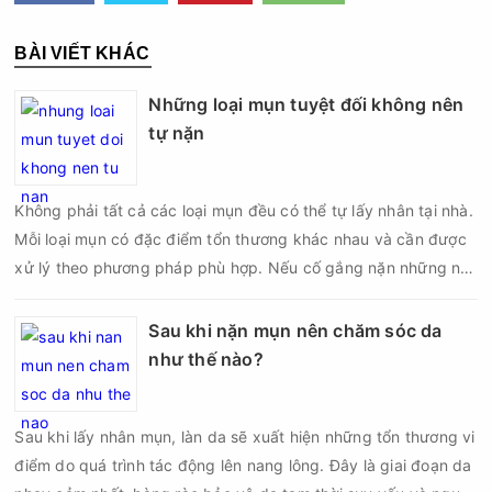
BÀI VIẾT KHÁC
Những loại mụn tuyệt đối không nên
tự nặn
Không phải tất cả các loại mụn đều có thể tự lấy nhân tại nhà.
Mỗi loại mụn có đặc điểm tổn thương khác nhau và cần được
xử lý theo phương pháp phù hợp. Nếu cố gắng nặn những nốt
mụn không đúng chỉ định, bạn có thể khiến tình trạng viêm trở
nên nghiêm trọng hơn, làm tăng nguy cơ nhiễm trùng, để lại
Sau khi nặn mụn nên chăm sóc da
thâm hoặc sẹo khó phục hồi.
như thế nào?
Sau khi lấy nhân mụn, làn da sẽ xuất hiện những tổn thương vi
điểm do quá trình tác động lên nang lông. Đây là giai đoạn da