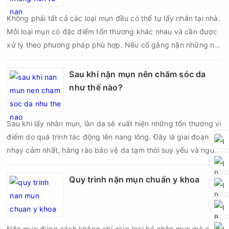
Không phải tất cả các loại mụn đều có thể tự lấy nhân tại nhà.
Mỗi loại mụn có đặc điểm tổn thương khác nhau và cần được
xử lý theo phương pháp phù hợp. Nếu cố gắng nặn những nốt
mụn không đúng chỉ định, bạn có thể khiến tình trạng viêm trở
nên nghiêm trọng hơn, làm tăng nguy cơ nhiễm trùng, để lại
Sau khi nặn mụn nên chăm sóc da
thâm hoặc sẹo khó phục hồi.
như thế nào?
Sau khi lấy nhân mụn, làn da sẽ xuất hiện những tổn thương vi
điểm do quá trình tác động lên nang lông. Đây là giai đoạn da
nhạy cảm nhất, hàng rào bảo vệ da tạm thời suy yếu và nguy
cơ viêm nhiễm, thâm sau mụn hoặc hình thành sẹo sẽ tăng lên
nếu chăm sóc không đúng cách. Chính vì vậy, việc chăm sóc
Quy trình nặn mụn chuẩn y khoa
da sau nặn mụn không chỉ giúp vùng da hồi phục nhanh hơn
mà còn góp phần giảm nguy cơ tái phát mụn và hạn chế các
biến chứng về sau.
Nặn mụn đúng cách không chỉ giúp loại bỏ nhân mụn mà còn