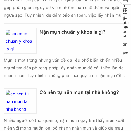
góp phần giảm nguy cơ viêm nhiễm, hạn chế thâm và ngăn
ngừa sẹo. Tuy nhiên, để đảm bảo an toàn, việc lấy nhân mụn
cần được thực hiện theo đúng quy trình chuẩn y khoa với đầy
đủ các bước vô khuẩn và chăm sóc sau điều trị.
Nặn mụn chuẩn y khoa là gì?
Mụn là một trong những vấn đề da liễu phổ biến khiến nhiều
người tìm đến phương pháp lấy nhân mụn để cải thiện làn da
nhanh hơn. Tuy nhiên, không phải mọi quy trình nặn mụn đều
an toàn và mang lại hiệu quả như mong muốn. Nếu thực hiện
sai kỹ thuật hoặc lấy nhân mụn không đúng thời điểm, làn da
Có nên tự nặn mụn tại nhà không?
có thể đối mặt với nguy cơ viêm nhiễm, thâm sau mụn và thậm
chí là sẹo rỗ. Vậy nặn mụn chuẩn y khoa là gì và một quy trình
đạt tiêu chuẩn cần đáp ứng những yêu cầu nào?
Nhiều người có thói quen tự nặn mụn ngay khi thấy mụn xuất
hiện với mong muốn loại bỏ nhanh nhân mụn và giúp da mau