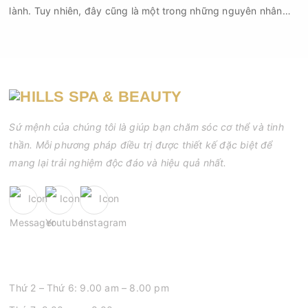
lành. Tuy nhiên, đây cũng là một trong những nguyên nhân
phổ biến khiến tình trạng mụn trở nên nghiêm trọng hơn, làm
tăng nguy cơ viêm nhiễm, thâm và sẹo.
Sứ mệnh của chúng tôi là giúp bạn chăm sóc cơ thể và tinh
thần. Mỗi phương pháp điều trị được thiết kế đặc biệt để
mang lại trải nghiệm độc đáo và hiệu quả nhất.
GIỜ MỞ CỬA
Thứ 2 – Thứ 6: 9.00 am – 8.00 pm