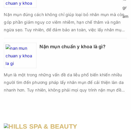
biến chứng về sau.
Nặn mụn đúng cách không chỉ giúp loại bỏ nhân mụn mà còn
góp phần giảm nguy cơ viêm nhiễm, hạn chế thâm và ngăn
ngừa sẹo. Tuy nhiên, để đảm bảo an toàn, việc lấy nhân mụn
cần được thực hiện theo đúng quy trình chuẩn y khoa với đầy
đủ các bước vô khuẩn và chăm sóc sau điều trị.
Nặn mụn chuẩn y khoa là gì?
Mụn là một trong những vấn đề da liễu phổ biến khiến nhiều
người tìm đến phương pháp lấy nhân mụn để cải thiện làn da
nhanh hơn. Tuy nhiên, không phải mọi quy trình nặn mụn đều
an toàn và mang lại hiệu quả như mong muốn. Nếu thực hiện
sai kỹ thuật hoặc lấy nhân mụn không đúng thời điểm, làn da
có thể đối mặt với nguy cơ viêm nhiễm, thâm sau mụn và thậm
chí là sẹo rỗ. Vậy nặn mụn chuẩn y khoa là gì và một quy trình
đạt tiêu chuẩn cần đáp ứng những yêu cầu nào?