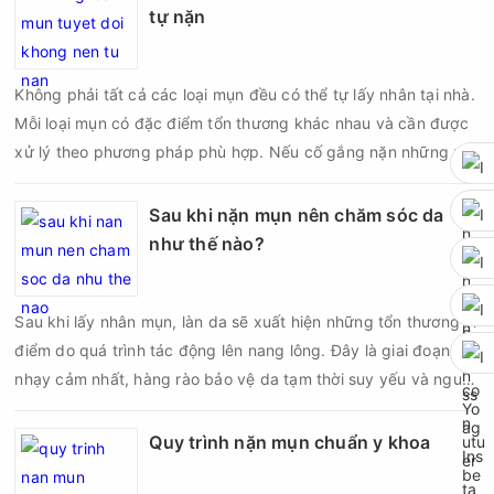
nhiều người quan tâm khi xây dựng routine chăm sóc da. Tần
tự nặn
suất lấy nhân mụn không nên áp dụng giống nhau cho mọi
người mà cần dựa trên loại da, tình trạng mụn và khả năng
Không phải tất cả các loại mụn đều có thể tự lấy nhân tại nhà.
phục hồi của da.
Mỗi loại mụn có đặc điểm tổn thương khác nhau và cần được
xử lý theo phương pháp phù hợp. Nếu cố gắng nặn những nốt
mụn không đúng chỉ định, bạn có thể khiến tình trạng viêm trở
nên nghiêm trọng hơn, làm tăng nguy cơ nhiễm trùng, để lại
Sau khi nặn mụn nên chăm sóc da
thâm hoặc sẹo khó phục hồi.
như thế nào?
Sau khi lấy nhân mụn, làn da sẽ xuất hiện những tổn thương vi
điểm do quá trình tác động lên nang lông. Đây là giai đoạn da
nhạy cảm nhất, hàng rào bảo vệ da tạm thời suy yếu và nguy
cơ viêm nhiễm, thâm sau mụn hoặc hình thành sẹo sẽ tăng lên
nếu chăm sóc không đúng cách. Chính vì vậy, việc chăm sóc
Quy trình nặn mụn chuẩn y khoa
da sau nặn mụn không chỉ giúp vùng da hồi phục nhanh hơn
mà còn góp phần giảm nguy cơ tái phát mụn và hạn chế các