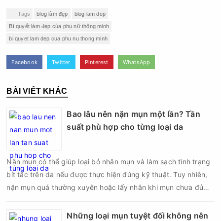
Tags
blog làm đẹp
blog lam dep
Bí quyết làm đẹp của phụ nữ thông minh
bi quyet lam dep cua phu nu thong minh
Facebook
Twitter
Pinterest
WhatsApp
BÀI VIẾT KHÁC
Bao lâu nên nặn mụn một lần? Tần
suất phù hợp cho từng loại da
Nặn mụn có thể giúp loại bỏ nhân mụn và làm sạch tình trạng
bít tắc trên da nếu được thực hiện đúng kỹ thuật. Tuy nhiên,
nặn mụn quá thường xuyên hoặc lấy nhân khi mụn chưa đủ
điều kiện có thể khiến da tổn thương, tăng viêm và dễ để lại
thâm sẹo. Vì vậy, bao lâu nên nặn mụn một lần là vấn đề được
Những loại mụn tuyệt đối không nên