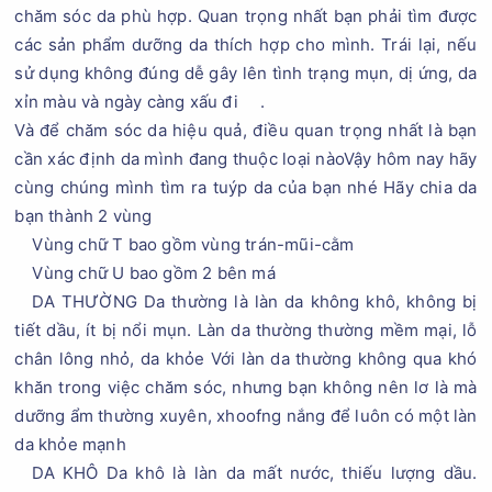
chăm sóc da phù hợp. Quan trọng nhất bạn phải tìm được
các sản phẩm dưỡng da thích hợp cho mình. Trái lại, nếu
sử dụng không đúng dễ gây lên tình trạng mụn, dị ứng, da
xỉn màu và ngày càng xấu đi
.
Và để chăm sóc da hiệu quả, điều quan trọng nhất là bạn
cần xác định da mình đang thuộc loại nàoVậy hôm nay hãy
cùng chúng mình tìm ra tuýp da của bạn nhé Hãy chia da
bạn thành 2 vùng
Vùng chữ T bao gồm vùng trán-mũi-cằm
Vùng chữ U bao gồm 2 bên má
DA THƯỜNG Da thường là làn da không khô, không bị
tiết dầu, ít bị nổi mụn. Làn da thường thường mềm mại, lỗ
chân lông nhỏ, da khỏe Với làn da thường không qua khó
khăn trong việc chăm sóc, nhưng bạn không nên lơ là mà
dưỡng ẩm thường xuyên, xhoofng nắng để luôn có một làn
da khỏe mạnh
DA KHÔ Da khô là làn da mất nước, thiếu lượng dầu.