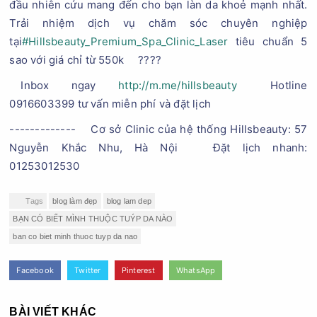
đầu nhiên cứu mang đến cho bạn làn da khoẻ mạnh nhất.
Trải nhiệm dịch vụ chăm sóc chuyên nghiệp
tại
#Hillsbeauty_Premium_Spa_Clinic_Laser
tiêu chuẩn 5
sao với giá chỉ từ 550k
????
Inbox ngay
http://m.me/hillsbeauty
Hotline
0916603399 tư vấn miễn phí và đặt lịch
-------------
Cơ sở Clinic của hệ thống Hillsbeauty: 57
Nguyễn Khắc Nhu, Hà Nội
Đặt lịch nhanh:
01253012530
Tags
blog làm đẹp
blog lam dep
BẠN CÓ BIẾT MÌNH THUỘC TUÝP DA NÀO
ban co biet minh thuoc tuyp da nao
Facebook
Twitter
Pinterest
WhatsApp
BÀI VIẾT KHÁC