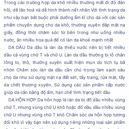
Trong các trường hợp da khô nhiều thường mất đi độ đàn
hồi, dễ lão hoá và dễ hình thành nết nhăn Với tình trạng da
như vậy bạn bắt buộc phải dưỡng ẩm kĩ cho da với các sản
phẩm chuyên dụng cho da khô, thường xuyên đắp mặt nạ
giấy, đồng thời chăm sóc từ bên trong như uống nhiều
nước, ăn nhiều hoa quả để có làn da khoẻ mạnh nhất
DA DẦU Da dầu là làn da thiếu nước nên bị tiết nhiều
dầu cả vùng chữ T và chữ U. Làn da dầu thường bị lỗ chân
lông to, thô, thường xuyên xuất hiện mụn do tích tụ bã
nhờn Chăm sóc làn da dầu cần chú trọng làm sạch sâu
cho da như sử dụng mặt nạ đất sét, tẩy trang, rửa mặt, tẩy
da chết thương xuyên. Sử dụng các sản phẩm cấp nước
giúp da cân bằng độ ẩm, hạn chế tình trạng tiết dầu
DA HỖN HỢP Da hỗn hợp là làn da bị đổ dầu nhiều vùng
chữ T, nhưng vùng chữ U khô hoặc đổ dầu dầu nhiều vùng
chữ U nhưng vùng chữ T khô Chăm sóc da hỗn hợp tương
đối khó vì vậy bạn nên sử dụng riêng những loại sản phẩm