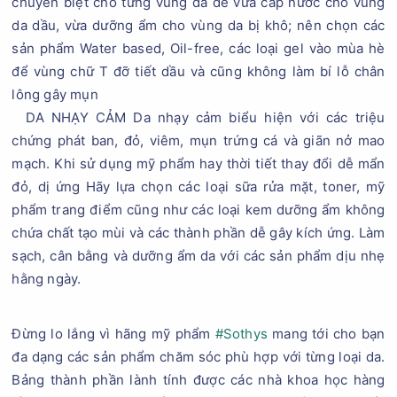
chuyên biệt cho từng vùng da để vừa cấp nước cho vùng
da dầu, vừa dưỡng ẩm cho vùng da bị khô; nên chọn các
sản phẩm Water based, Oil-free, các loại gel vào mùa hè
để vùng chữ T đỡ tiết dầu và cũng không làm bí lỗ chân
lông gây mụn
DA NHẠY CẢM Da nhạy cảm biểu hiện với các triệu
chứng phát ban, đỏ, viêm, mụn trứng cá và giãn nở mao
mạch. Khi sử dụng mỹ phẩm hay thời tiết thay đổi dễ mẩn
đỏ, dị ứng Hãy lựa chọn các loại sữa rửa mặt, toner, mỹ
phẩm trang điểm cũng như các loại kem dưỡng ẩm không
chứa chất tạo mùi và các thành phần dễ gây kích ứng. Làm
sạch, cân bằng và dưỡng ẩm da với các sản phẩm dịu nhẹ
hằng ngày.
Đừng lo lắng vì hãng mỹ phẩm
#Sothys
mang tới cho bạn
đa dạng các sản phẩm chăm sóc phù hợp với từng loại da.
Bảng thành phần lành tính được các nhà khoa học hàng