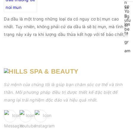
Da dầu là một trong những loại da có nguy cơ bị mụn cao
nhất. Tuy nhiên, không phải cứ da dầu là sẽ bị mụn, mà tình
trạng này xảy ra khi lượng dầu thừa kết hợp với tế bào chết,
bụi bẩn và vi khuẩn gây bít tắc lỗ chân lông. Nếu không được
chăm sóc đúng cách, các nốt mụn đầu đen, mụn đầu trắng,
mụn viêm hay mụn mủ sẽ xuất hiện ngày càng nhiều.
Sứ mệnh của chúng tôi là giúp bạn chăm sóc cơ thể và tinh
thần. Mỗi phương pháp điều trị được thiết kế đặc biệt để
mang lại trải nghiệm độc đáo và hiệu quả nhất.