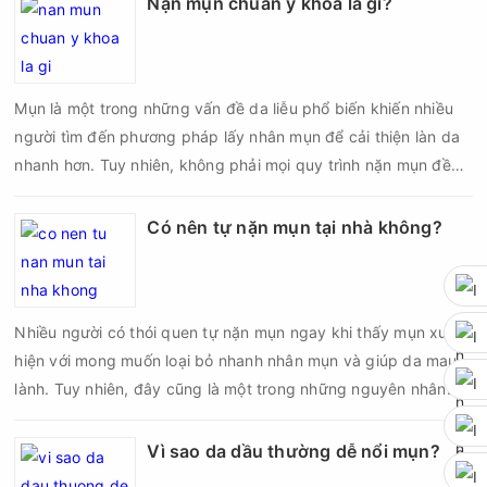
Nặn mụn chuẩn y khoa là gì?
Mụn là một trong những vấn đề da liễu phổ biến khiến nhiều
người tìm đến phương pháp lấy nhân mụn để cải thiện làn da
nhanh hơn. Tuy nhiên, không phải mọi quy trình nặn mụn đều
an toàn và mang lại hiệu quả như mong muốn. Nếu thực hiện
sai kỹ thuật hoặc lấy nhân mụn không đúng thời điểm, làn da
Có nên tự nặn mụn tại nhà không?
có thể đối mặt với nguy cơ viêm nhiễm, thâm sau mụn và thậm
chí là sẹo rỗ. Vậy nặn mụn chuẩn y khoa là gì và một quy trình
đạt tiêu chuẩn cần đáp ứng những yêu cầu nào?
Nhiều người có thói quen tự nặn mụn ngay khi thấy mụn xuất
hiện với mong muốn loại bỏ nhanh nhân mụn và giúp da mau
lành. Tuy nhiên, đây cũng là một trong những nguyên nhân
phổ biến khiến tình trạng mụn trở nên nghiêm trọng hơn, làm
tăng nguy cơ viêm nhiễm, thâm và sẹo.
Vì sao da dầu thường dễ nổi mụn?