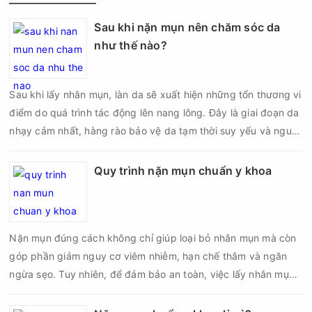
Sau khi nặn mụn nên chăm sóc da
như thế nào?
Sau khi lấy nhân mụn, làn da sẽ xuất hiện những tổn thương vi
điểm do quá trình tác động lên nang lông. Đây là giai đoạn da
nhạy cảm nhất, hàng rào bảo vệ da tạm thời suy yếu và nguy
cơ viêm nhiễm, thâm sau mụn hoặc hình thành sẹo sẽ tăng lên
nếu chăm sóc không đúng cách. Chính vì vậy, việc chăm sóc
Quy trình nặn mụn chuẩn y khoa
da sau nặn mụn không chỉ giúp vùng da hồi phục nhanh hơn
mà còn góp phần giảm nguy cơ tái phát mụn và hạn chế các
biến chứng về sau.
Nặn mụn đúng cách không chỉ giúp loại bỏ nhân mụn mà còn
góp phần giảm nguy cơ viêm nhiễm, hạn chế thâm và ngăn
ngừa sẹo. Tuy nhiên, để đảm bảo an toàn, việc lấy nhân mụn
cần được thực hiện theo đúng quy trình chuẩn y khoa với đầy
đủ các bước vô khuẩn và chăm sóc sau điều trị.