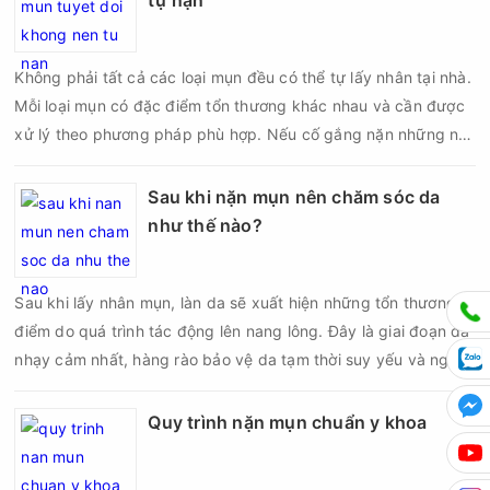
tự nặn
suất lấy nhân mụn không nên áp dụng giống nhau cho mọi
người mà cần dựa trên loại da, tình trạng mụn và khả năng
Không phải tất cả các loại mụn đều có thể tự lấy nhân tại nhà.
phục hồi của da.
Mỗi loại mụn có đặc điểm tổn thương khác nhau và cần được
xử lý theo phương pháp phù hợp. Nếu cố gắng nặn những nốt
mụn không đúng chỉ định, bạn có thể khiến tình trạng viêm trở
nên nghiêm trọng hơn, làm tăng nguy cơ nhiễm trùng, để lại
Sau khi nặn mụn nên chăm sóc da
thâm hoặc sẹo khó phục hồi.
như thế nào?
Sau khi lấy nhân mụn, làn da sẽ xuất hiện những tổn thương vi
điểm do quá trình tác động lên nang lông. Đây là giai đoạn da
nhạy cảm nhất, hàng rào bảo vệ da tạm thời suy yếu và nguy
cơ viêm nhiễm, thâm sau mụn hoặc hình thành sẹo sẽ tăng lên
nếu chăm sóc không đúng cách. Chính vì vậy, việc chăm sóc
Quy trình nặn mụn chuẩn y khoa
da sau nặn mụn không chỉ giúp vùng da hồi phục nhanh hơn
mà còn góp phần giảm nguy cơ tái phát mụn và hạn chế các