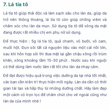
7. Lá tía tô
Lá tía tô giúp thải độc và làm sạch sâu cho làn da, giúp da
trở nên thông thoáng, lá tía tô còn giúp chống viêm và
chăm sóc cho làn da mụn. Sử dụng tía tô để xông da mặt
đang được rất nhiều chị em phụ nữ sử dụng.
Để thực hiện : 5g lá tía tô, quả chanh, vỏ bưởi, vỏ cam,
muối hột. Đun sôi tất cả nguyên liệu vào một cái nồi lớn,
sau khi hỗn hợp sôi thì đưa mặt lại gần chậu xông rồi trùm
khăn, xông khoảng tầm 15-30 phút . Nước sau khi nguội
có thể dùng làm nước tắm rất tốt cho làn da nhạy cảm.
Để đạt được hiệu quả trong việc dưỡng da tại nhà tốt nhất,
các bạn cần kiên trì thực hiện mỗi ngày. Làn da cần có thời
gian tái tạo và hấp thụ từ những dưỡng chất. Hãy làm đẹp
một cách có trọn lọc để chăm chút cho vẻ ngoài cũng như
làn da của mình nhé !