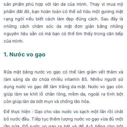
sản phẩm phù hợp với làn da của mình. Thay vì mua mỹ
phẩm đắt đỏ, bạn hoàn toàn có thể sở hữu một gương mặt
rạng ngời nếu biết cách làm đẹp đúng cách. Sau đây là
những cách chăm sóc da mặt đơn giản bằng những
nguyên liệu sẵn có mà bạn có thể tìm thấy trong căn bếp
của mình.
1. Nước vo gạo
Rửa mặt bằng nước vo gạo có thể làm giảm vết thâm và
làm sáng da do chứa nhiều vitamin B5. Nhiều người sử
dụng nước vo gạo để làm trắng da mặt. Nước vo gạo còn
giúp làm se khít lỗ chân lông, mềm da, ngoài ra tinh bột
còn giúp làn da bớt mụn và chống lão hóa.
Để thực hiện : Gạo cho vào nước vo sạch một lần rồi chắt
bỏ nước đầu. Tiếp tục thêm lượng nước vo gạo vừa đủ một
lần nữa. Đổ nước vo gạo ra bát và để 4-5 tiếng cho bột