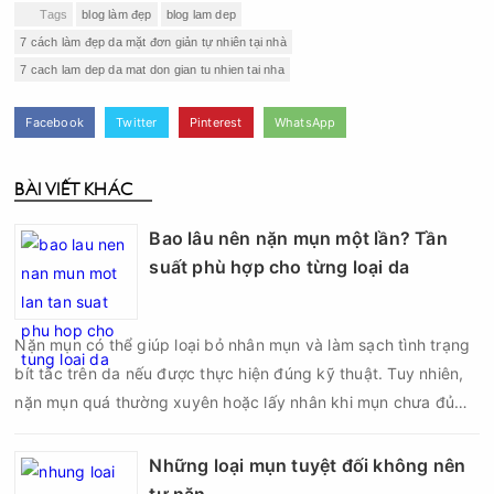
Tags
blog làm đẹp
blog lam dep
7 cách làm đẹp da mặt đơn giản tự nhiên tại nhà
7 cach lam dep da mat don gian tu nhien tai nha
Facebook
Twitter
Pinterest
WhatsApp
BÀI VIẾT KHÁC
Bao lâu nên nặn mụn một lần? Tần
suất phù hợp cho từng loại da
Nặn mụn có thể giúp loại bỏ nhân mụn và làm sạch tình trạng
bít tắc trên da nếu được thực hiện đúng kỹ thuật. Tuy nhiên,
nặn mụn quá thường xuyên hoặc lấy nhân khi mụn chưa đủ
điều kiện có thể khiến da tổn thương, tăng viêm và dễ để lại
thâm sẹo. Vì vậy, bao lâu nên nặn mụn một lần là vấn đề được
Những loại mụn tuyệt đối không nên
nhiều người quan tâm khi xây dựng routine chăm sóc da. Tần