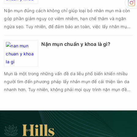
biến chứng về sau.
Nặn mụn đúng cách không chỉ giúp loại bỏ nhân mụn mà còn
góp phần giảm nguy cơ viêm nhiễm, hạn chế thâm và ngăn
ngừa sẹo. Tuy nhiên, để đảm bảo an toàn, việc lấy nhân mụn
cần được thực hiện theo đúng quy trình chuẩn y khoa với đầy
đủ các bước vô khuẩn và chăm sóc sau điều trị.
Nặn mụn chuẩn y khoa là gì?
Mụn là một trong những vấn đề da liễu phổ biến khiến nhiều
người tìm đến phương pháp lấy nhân mụn để cải thiện làn da
nhanh hơn. Tuy nhiên, không phải mọi quy trình nặn mụn đều
an toàn và mang lại hiệu quả như mong muốn. Nếu thực hiện
sai kỹ thuật hoặc lấy nhân mụn không đúng thời điểm, làn da
có thể đối mặt với nguy cơ viêm nhiễm, thâm sau mụn và thậm
chí là sẹo rỗ. Vậy nặn mụn chuẩn y khoa là gì và một quy trình
đạt tiêu chuẩn cần đáp ứng những yêu cầu nào?