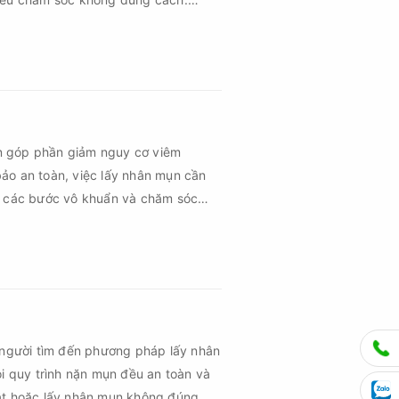
 vùng da hồi phục nhanh hơn mà còn
hứng về sau.
n góp phần giảm nguy cơ viêm
ảo an toàn, việc lấy nhân mụn cần
ủ các bước vô khuẩn và chăm sóc
 người tìm đến phương pháp lấy nhân
ọi quy trình nặn mụn đều an toàn và
uật hoặc lấy nhân mụn không đúng