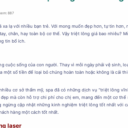
xem: 887
xa lạ với nhiều bạn trẻ. Với mong muốn đẹp hơn, tự tin hơn, n
 tay, chân, hay toàn bộ cơ thể. Vậy triệt lông giá bao nhiêu? 
g tin bổ ích.
ong cuộc sống của con người. Thay vì mỗi ngày phải vệ sinh, lo
a một số tiền để loại bỏ chúng hoàn toàn hoặc không là cải thi
nhiều cơ sở thẩm mỹ, spa đã có những dịch vụ “triệt lông vĩ
m đẹp mà còn hỗ trợ chi phí cho chị em, mang đến một cơ thể 
 ngừng cập nhật những kinh nghiệm triệt lông tốt nhất với c
hách hàng một cách tốt nhất.
ng laser