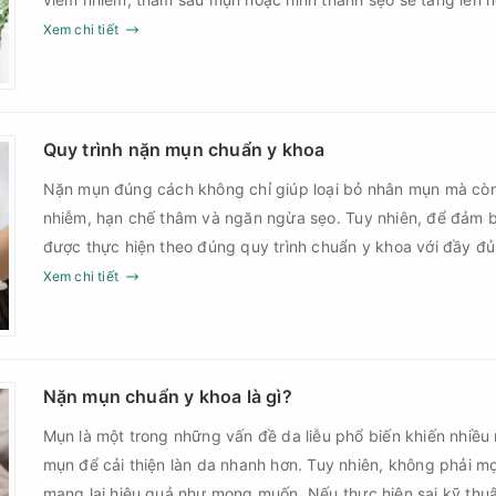
Chính vì vậy, việc chăm sóc da sau nặn mụn không chỉ giúp
Xem chi tiết
góp phần giảm nguy cơ tái phát mụn và hạn chế các biến c
Quy trình nặn mụn chuẩn y khoa
Nặn mụn đúng cách không chỉ giúp loại bỏ nhân mụn mà cò
nhiễm, hạn chế thâm và ngăn ngừa sẹo. Tuy nhiên, để đảm b
được thực hiện theo đúng quy trình chuẩn y khoa với đầy đ
sau điều trị.
Xem chi tiết
Nặn mụn chuẩn y khoa là gì?
Mụn là một trong những vấn đề da liễu phổ biến khiến nhiều
mụn để cải thiện làn da nhanh hơn. Tuy nhiên, không phải m
mang lại hiệu quả như mong muốn. Nếu thực hiện sai kỹ th