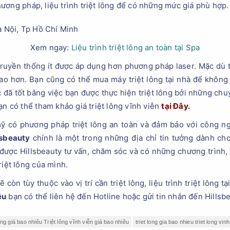
ương pháp, liệu trình triệt lông để có những mức giá phù hợp.
Xem ngay:
Liệu trình triệt lông an toàn tại Spa
truyền thống ít được áp dụng hơn phương pháp laser. Mặc dù tr
cao hơn. Bạn cũng có thể mua máy triệt lông tại nhà để không
 đã tốt bằng việc bạn được thực hiện triệt lông bởi những chuy
ạn có thể tham khảo giá triệt lông vĩnh viễn
tại Đây.
 có phương pháp triệt lông an toàn và đảm bảo với công nghệ
lsbeauty
chính là một trong những địa chỉ tin tưởng dành ch
 được Hillsbeauty tư vấn, chăm sóc và có những chương trình,
riệt lông của mình.
ẽ còn tùy thuộc vào vị trí cần triệt lông, liệu trình triệt lông 
êu
bạn có thể liên hệ đến Hotline hoặc gửi tin nhắn đến Hillsb
ông giá bao nhiêu Triệt lông vĩnh viễn giá bao nhiêu
triet long gia bao nhieu triet long vin