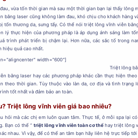
 đau, vừa tốn thời gian mà sau một thời gian bạn lại thấy lông
 viễn bằng laser cũng không làm đau, khó chịu cho khách hàng v
ị tổn thương da, sưng tấy. Có thể nói triệt lông vĩnh viễn bằn
n lý thực hiện của phương pháp là áp dụng ánh sáng làm tổn
á trình phát triển bị chậm lại. Hơn nữa, các sắc tố trong n
n hiệu quả cao nhất.
gn="aligncenter" width="600"]
Triệt lông bằ
viễn bằng laser hay các phương pháp khác cần thực hiện theo 
n theo thời gian. Tùy thuộc vào làn da, cơ địa và tình trạn
trình tốt nhất và đảm bảo an toàn.
u? Triệt lông vĩnh viễn giá bao nhiêu?
câu hỏi mà các chị em luôn quan tâm. Thực tế, ở mỗi spa lại 
g. Bạn có thể “
triệt lông vĩnh viễn toàn cơ thể
hay triệt lông v
ác nhau. Vì vậy, để có thể an tâm bạn hãy liên hệ trực tiếp tớ