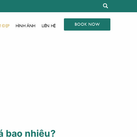
BOOK NOW
M ĐẸP
HÌNH ẢNH
LIÊN HỆ
iá bao nhiêu?