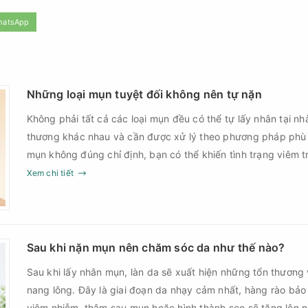
hatsApp
Những loại mụn tuyệt đối không nên tự nặn
Không phải tất cả các loại mụn đều có thể tự lấy nhân tại nh
thương khác nhau và cần được xử lý theo phương pháp phù
mụn không đúng chỉ định, bạn có thể khiến tình trạng viêm t
nguy cơ nhiễm trùng, để lại thâm hoặc sẹo khó phục hồi.
Xem chi tiết
Sau khi nặn mụn nên chăm sóc da như thế nào?
Sau khi lấy nhân mụn, làn da sẽ xuất hiện những tổn thương 
nang lông. Đây là giai đoạn da nhạy cảm nhất, hàng rào bảo
viêm nhiễm, thâm sau mụn hoặc hình thành sẹo sẽ tăng lên