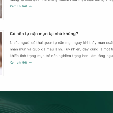
thời điểm, làn da có thể đối mặt với nguy cơ viêm nhiễm, thâ
Xem chi tiết
nặn mụn chuẩn y khoa là gì và một quy trình đạt tiêu chuẩ
Có nên tự nặn mụn tại nhà không?
Nhiều người có thói quen tự nặn mụn ngay khi thấy mụn xuấ
nhân mụn và giúp da mau lành. Tuy nhiên, đây cũng là một 
khiến tình trạng mụn trở nên nghiêm trọng hơn, làm tăng ng
Xem chi tiết