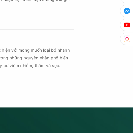
m sau mụn và thậm chí là sẹo rỗ. Vậy
n cần đáp ứng những yêu cầu nào?
t hiện với mong muốn loại bỏ nhanh
trong những nguyên nhân phổ biến
uy cơ viêm nhiễm, thâm và sẹo.