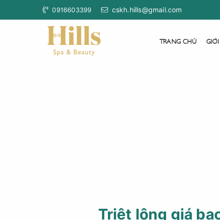
cskh.hills@gmail.com
0916603399
TRANG CHỦ
GIỚI
Triệt lông giá ba