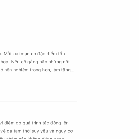
à. Mỗi loại mụn có đặc điểm tổn
 hợp. Nếu cố gắng nặn những nốt
rở nên nghiêm trọng hơn, làm tăng
vi điểm do quá trình tác động lên
 vệ da tạm thời suy yếu và nguy cơ
 nếu chăm sóc không đúng cách.