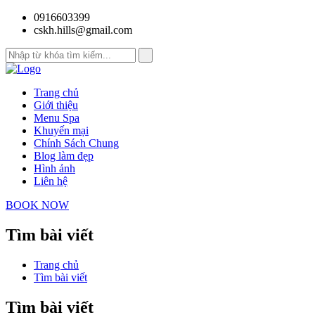
0916603399
cskh.hills@gmail.com
Trang chủ
Giới thiệu
Menu Spa
Khuyến mại
Chính Sách Chung
Blog làm đẹp
Hình ảnh
Liên hệ
BOOK NOW
Tìm bài viết
Trang chủ
Tìm bài viết
Tìm bài viết