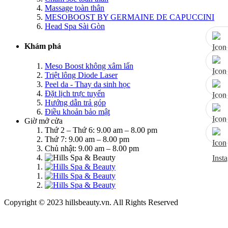
Massage toàn thân
MESOBOOST BY GERMAINE DE CAPUCCINI
Head Spa Sài Gòn
Khám phá
Meso Boost không xâm lấn
Triệt lông Diode Laser
Peel da - Thay da sinh học
Đặt lịch trực tuyến
Hướng dẫn trả góp
Điều khoản bảo mật
Giờ mở cửa
Thứ 2 – Thứ 6: 9.00 am – 8.00 pm
Thứ 7: 9.00 am – 8.00 pm
Chủ nhật: 9.00 am – 8.00 pm
Copyright © 2023 hillsbeauty.vn. All Rights Reserved