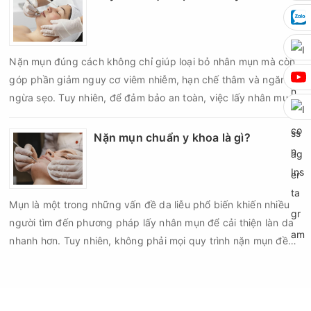
da sau nặn mụn không chỉ giúp vùng da hồi phục nhanh hơn
mà còn góp phần giảm nguy cơ tái phát mụn và hạn chế các
biến chứng về sau.
Nặn mụn đúng cách không chỉ giúp loại bỏ nhân mụn mà còn
góp phần giảm nguy cơ viêm nhiễm, hạn chế thâm và ngăn
ngừa sẹo. Tuy nhiên, để đảm bảo an toàn, việc lấy nhân mụn
cần được thực hiện theo đúng quy trình chuẩn y khoa với đầy
đủ các bước vô khuẩn và chăm sóc sau điều trị.
Nặn mụn chuẩn y khoa là gì?
Mụn là một trong những vấn đề da liễu phổ biến khiến nhiều
người tìm đến phương pháp lấy nhân mụn để cải thiện làn da
nhanh hơn. Tuy nhiên, không phải mọi quy trình nặn mụn đều
an toàn và mang lại hiệu quả như mong muốn. Nếu thực hiện
sai kỹ thuật hoặc lấy nhân mụn không đúng thời điểm, làn da
có thể đối mặt với nguy cơ viêm nhiễm, thâm sau mụn và thậm