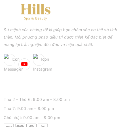
chí là sẹo rỗ. Vậy nặn mụn chuẩn y khoa là gì và một quy trình
đạt tiêu chuẩn cần đáp ứng những yêu cầu nào?
Sứ mệnh của chúng tôi là giúp bạn chăm sóc cơ thể và tinh
thần. Mỗi phương pháp điều trị được thiết kế đặc biệt để
mang lại trải nghiệm độc đáo và hiệu quả nhất.
GIỜ MỞ CỬA
Thứ 2 – Thứ 6: 9.00 am – 8.00 pm
Thứ 7: 9.00 am – 8.00 pm
Chủ nhật: 9.00 am – 8.00 pm