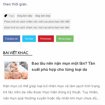
theo thời gian.
Tags
blog làm đẹp
blog lam dep
Phun môi và cách chăm sóc môi sau phun bạn nên biết
phun moi va cach cham soc moi sau phun ban nen biet
Facebook
Twitter
Pinterest
WhatsApp
BÀI VIẾT KHÁC
Bao lâu nên nặn mụn một lần? Tần
suất phù hợp cho từng loại da
Nặn mụn có thể giúp loại bỏ nhân mụn và làm sạch tình trạng
bít tắc trên da nếu được thực hiện đúng kỹ thuật. Tuy nhiên,
nặn mụn quá thường xuyên hoặc lấy nhân khi mụn chưa đủ
điều kiện có thể khiến da tổn thương, tăng viêm và dễ để lại