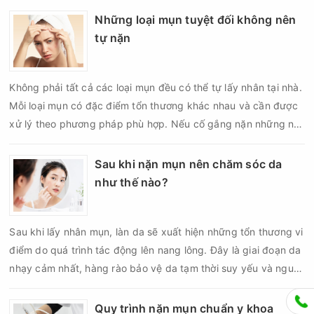
thâm sẹo. Vì vậy, bao lâu nên nặn mụn một lần là vấn đề được
Những loại mụn tuyệt đối không nên
nhiều người quan tâm khi xây dựng routine chăm sóc da. Tần
tự nặn
suất lấy nhân mụn không nên áp dụng giống nhau cho mọi
người mà cần dựa trên loại da, tình trạng mụn và khả năng
Không phải tất cả các loại mụn đều có thể tự lấy nhân tại nhà.
phục hồi của da.
Mỗi loại mụn có đặc điểm tổn thương khác nhau và cần được
xử lý theo phương pháp phù hợp. Nếu cố gắng nặn những nốt
mụn không đúng chỉ định, bạn có thể khiến tình trạng viêm trở
nên nghiêm trọng hơn, làm tăng nguy cơ nhiễm trùng, để lại
Sau khi nặn mụn nên chăm sóc da
thâm hoặc sẹo khó phục hồi.
như thế nào?
Sau khi lấy nhân mụn, làn da sẽ xuất hiện những tổn thương vi
điểm do quá trình tác động lên nang lông. Đây là giai đoạn da
nhạy cảm nhất, hàng rào bảo vệ da tạm thời suy yếu và nguy
cơ viêm nhiễm, thâm sau mụn hoặc hình thành sẹo sẽ tăng lên
nếu chăm sóc không đúng cách. Chính vì vậy, việc chăm sóc
Quy trình nặn mụn chuẩn y khoa